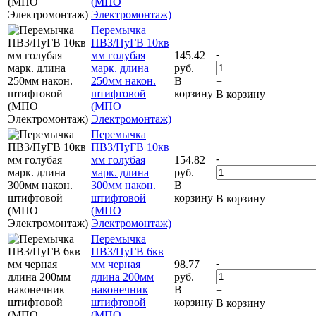
(МПО
Электромонтаж)
Перемычка
ПВ3/ПуГВ 10кв
-
мм голубая
145.42
марк. длина
руб.
250мм након.
В
+
штифтовой
корзину
В корзину
(МПО
Электромонтаж)
Перемычка
ПВ3/ПуГВ 10кв
-
мм голубая
154.82
марк. длина
руб.
300мм након.
В
+
штифтовой
корзину
В корзину
(МПО
Электромонтаж)
Перемычка
ПВ3/ПуГВ 6кв
-
мм черная
98.77
длина 200мм
руб.
наконечник
В
+
штифтовой
корзину
В корзину
(МПО