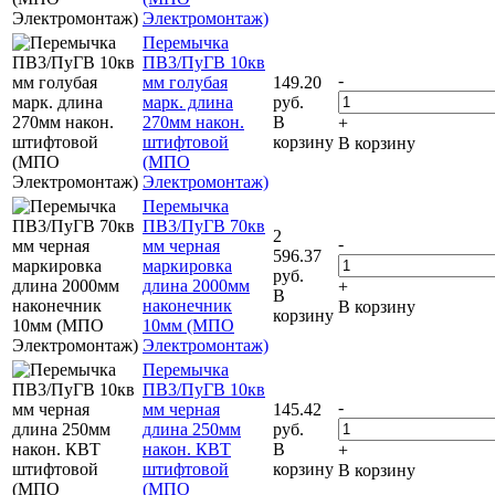
Электромонтаж)
Перемычка
ПВ3/ПуГВ 10кв
-
мм голубая
149.20
марк. длина
руб.
270мм након.
В
+
штифтовой
корзину
В корзину
(МПО
Электромонтаж)
Перемычка
ПВ3/ПуГВ 70кв
2
-
мм черная
596.37
маркировка
руб.
длина 2000мм
+
В
наконечник
В корзину
корзину
10мм (МПО
Электромонтаж)
Перемычка
ПВ3/ПуГВ 10кв
-
мм черная
145.42
длина 250мм
руб.
након. КВТ
В
+
штифтовой
корзину
В корзину
(МПО