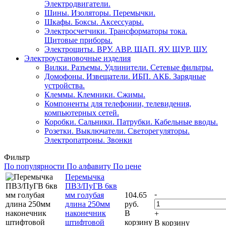
Электродвигатели.
Шины. Изоляторы. Перемычки.
Шкафы. Боксы. Аксессуары.
Электросчетчики. Трансформаторы тока.
Щитовые приборы.
Электрощиты. ВРУ. АВР. ЩАП. ЯУ. ЩУР. ЩУ.
Электроустановочные изделия
Вилки. Разъемы. Удлинители. Сетевые фильтры.
Домофоны. Извещатели. ИБП. АКБ. Зарядные
устройства.
Клеммы. Клемники. Сжимы.
Компоненты для телефонии, телевидения,
компьютерных сетей.
Коробки. Сальники. Патрубки. Кабельные вводы.
Розетки. Выключатели. Светорегуляторы.
Электропатроны. Звонки
Фильтр
По популярности
По алфавиту
По цене
Перемычка
ПВ3/ПуГВ 6кв
-
мм голубая
104.65
длина 250мм
руб.
наконечник
В
+
штифтовой
корзину
В корзину