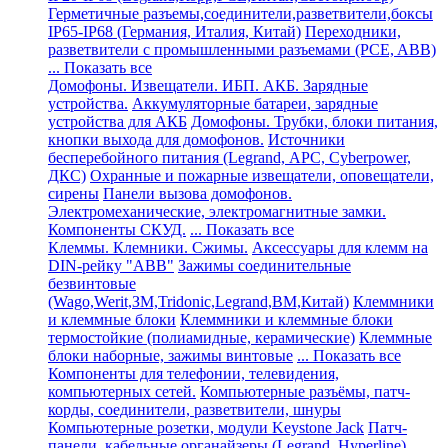
Герметичные разъемы,соединители,разветвители,боксы
IP65-IP68 (Германия, Италия, Китай)
Переходники,
разветвители с промышленными разъемами (PCE, ABB)
... Показать все
Домофоны. Извещатели. ИБП. АКБ. Зарядные
устройства.
Аккумуляторные батареи, зарядные
устройства для АКБ
Домофоны. Трубки, блоки питания,
кнопки выхода для домофонов.
Источники
бесперебойного питания (Legrand, АРС, Cyberpower,
ДКС)
Охранные и пожарные извещатели, оповещатели,
сирены
Панели вызова домофонов.
Электромеханические, электромагнитные замки.
Компоненты СКУД.
... Показать все
Клеммы. Клемники. Сжимы.
Аксессуары для клемм на
DIN-рейку "ABB"
Зажимы соединительные
безвинтовые
(Wago,Werit,ЗМ,Tridonic,Legrand,BM,Китай)
Клеммники
и клеммные блоки
Клеммники и клеммные блоки
термостойкие (полиамидные, керамические)
Клеммные
блоки наборные, зажимы винтовые
... Показать все
Компоненты для телефонии, телевидения,
компьютерных сетей.
Компьютерные разъёмы, патч-
корды, соединители, разветвители, шнуры
Компьютерные розетки, модули Keystone Jack
Патч-
панели, кабельные органайзеры (Legrand, Hyperline)