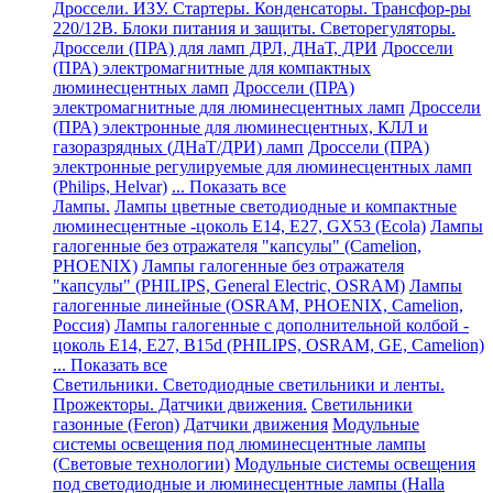
Дроссели. ИЗУ. Стартеры. Конденсаторы. Трансфор-ры
220/12В. Блоки питания и защиты. Светорегуляторы.
Дроссели (ПРА) для ламп ДРЛ, ДНаТ, ДРИ
Дроссели
(ПРА) электромагнитные для компактных
люминесцентных ламп
Дроссели (ПРА)
электромагнитные для люминесцентных ламп
Дроссели
(ПРА) электронные для люминесцентных, КЛЛ и
газоразрядных (ДНаТ/ДРИ) ламп
Дроссели (ПРА)
электронные регулируемые для люминесцентных ламп
(Philips, Helvar)
... Показать все
Лампы.
Лампы цветные светодиодные и компактные
люминесцентные -цоколь E14, Е27, GX53 (Ecola)
Лампы
галогенные без отражателя "капсулы" (Camelion,
PHOENIX)
Лампы галогенные без отражателя
"капсулы" (PHILIPS, General Electric, OSRAM)
Лампы
галогенные линейные (OSRAM, PHOENIX, Camelion,
Россия)
Лампы галогенные с дополнительной колбой -
цоколь Е14, Е27, В15d (PHILIPS, OSRAM, GE, Camelion)
... Показать все
Светильники. Светодиодные светильники и ленты.
Прожекторы. Датчики движения.
Cветильники
газонные (Feron)
Датчики движения
Модульные
системы освещения под люминесцентные лампы
(Световые технологии)
Модульные системы освещения
под светодиодные и люминесцентные лампы (Halla