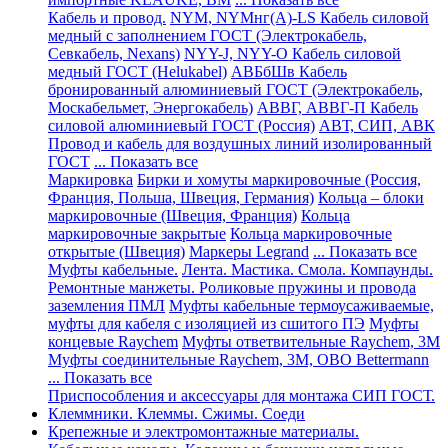
Кабель и провод.
NYM, NYMнг(А)-LS Кабель силовой
медный с заполнением ГОСТ (Электрокабель,
Севкабель, Nexans)
NYY-J, NYY-O Кабель силовой
медный ГОСТ (Helukabel)
АВБбШв Кабель
бронированный алюминиевый ГОСТ (Электрокабель,
Москабельмет, Энергокабель)
АВВГ, АВВГ-П Кабель
силовой алюминиевый ГОСТ (Россия)
АВТ, СИП, АВК
Провод и кабель для воздушных линий изолированный
ГОСТ
... Показать все
Маркировка
Бирки и хомуты маркировочные (Россия,
Франция, Польша, Швеция, Германия)
Кольца – блоки
маркировочные (Швеция, Франция)
Кольца
маркировочные закрытые
Кольца маркировочные
открытые (Швеция)
Маркеры Legrand
... Показать все
Муфты кабельные.
Лента. Мастика. Смола. Компаунды.
Ремонтные манжеты. Роликовые пружины и провода
заземления ПМЛ
Муфты кабельные термоусаживаемые,
муфты для кабеля с изоляцией из сшитого ПЭ
Муфты
концевые Raychem
Муфты ответвительные Raychem, 3M
Муфты соединительные Raychem, 3M, OBO Bettermann
... Показать все
Приспособления и аксессуары для монтажа СИП ГОСТ.
Клеммники. Клеммы. Сжимы. Соеди
Крепежные и электромонтажные материалы.