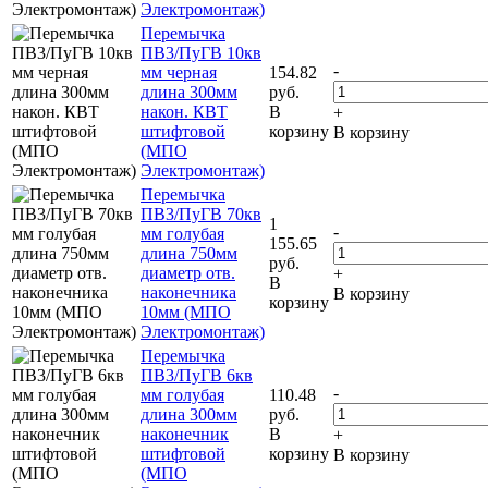
Электромонтаж)
Перемычка
ПВ3/ПуГВ 10кв
-
мм черная
154.82
длина 300мм
руб.
након. КВТ
В
+
штифтовой
корзину
В корзину
(МПО
Электромонтаж)
Перемычка
ПВ3/ПуГВ 70кв
1
-
мм голубая
155.65
длина 750мм
руб.
диаметр отв.
+
В
наконечника
В корзину
корзину
10мм (МПО
Электромонтаж)
Перемычка
ПВ3/ПуГВ 6кв
-
мм голубая
110.48
длина 300мм
руб.
наконечник
В
+
штифтовой
корзину
В корзину
(МПО