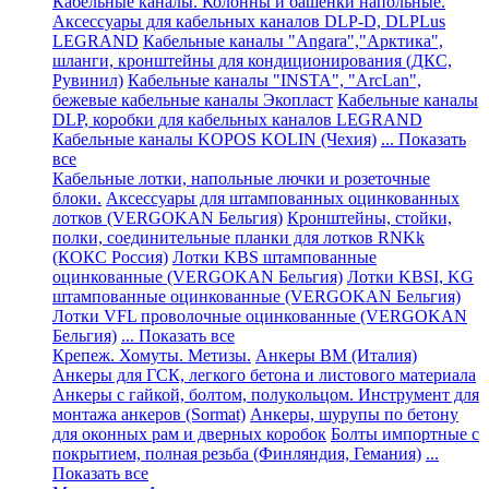
Кабельные каналы. Колонны и башенки напольные.
Аксессуары для кабельных каналов DLP-D, DLPLus
LEGRAND
Кабельные каналы "Angara","Арктика",
шланги, кронштейны для кондиционирования (ДКС,
Рувинил)
Кабельные каналы "INSTA", "ArcLan",
бежевые кабельные каналы Экопласт
Кабельные каналы
DLP, коробки для кабельных каналов LEGRAND
Кабельные каналы KOPOS KOLIN (Чехия)
... Показать
все
Кабельные лотки, напольные лючки и розеточные
блоки.
Аксессуары для штампованных оцинкованных
лотков (VERGOKAN Бельгия)
Кронштейны, стойки,
полки, соединительные планки для лотков RNKk
(КОКС Россия)
Лотки KBS штампованные
оцинкованные (VERGOKAN Бельгия)
Лотки KBSI, KG
штампованные оцинкованные (VERGOKAN Бельгия)
Лотки VFL проволочные оцинкованные (VERGOKAN
Бельгия)
... Показать все
Крепеж. Хомуты. Метизы.
Анкеры ВМ (Италия)
Анкеры для ГСК, легкого бетона и листового материала
Анкеры с гайкой, болтом, полукольцом. Инструмент для
монтажа анкеров (Sormat)
Анкеры, шурупы по бетону
для оконных рам и дверных коробок
Болты импортные с
покрытием, полная резьба (Финляндия, Гемания)
...
Показать все