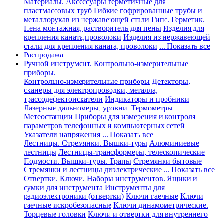
Материалы.
Аксессуары герметичные для
пластмассовых труб
Гибкие гофрированные трубы и
металлорукав из нержавеющей стали
Гипс. Герметик.
Пена монтажная, растворитель для пены
Изделия для
крепления каната,проволоки
Изделия из нержавеющей
стали для крепления каната, проволоки
... Показать все
Распродажа
Ручной инструмент. Контрольно-измерительные
приборы.
Контрольно-измерительные приборы
Детекторы,
сканеры для электропроводки, металла,
трассодефектоискатели
Индикаторы и пробники
Лазерные дальномеры, уровни. Термометры.
Метеостанции
Приборы для измерения и контроля
параметров телефонных и компьютерных сетей
Указатели напряжения
... Показать все
Лестницы. Стремянки. Вышки-туры
Алюминиевые
лестницы
Лестницы-трансформеры, телескопические
Подмости. Вышки-туры. Трапы
Стремянки бытовые
Стремянки и лестницы диэлектрические
... Показать все
Отвертки. Ключи. Наборы инструментов. Ящики и
сумки для инструмента
Инструменты для
радиоэлектроники (отвертки)
Ключи гаечные
Ключи
гаечные искробезопасные
Ключи динамометрические.
Торцевые головки
Ключи и отвертки для внутреннего