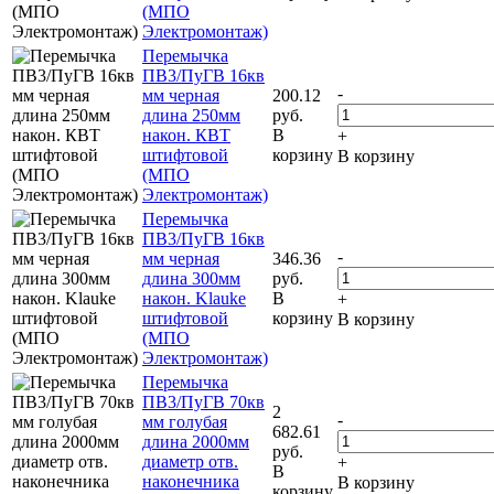
(МПО
Электромонтаж)
Перемычка
ПВ3/ПуГВ 16кв
-
мм черная
200.12
длина 250мм
руб.
након. КВТ
В
+
штифтовой
корзину
В корзину
(МПО
Электромонтаж)
Перемычка
ПВ3/ПуГВ 16кв
-
мм черная
346.36
длина 300мм
руб.
након. Klauke
В
+
штифтовой
корзину
В корзину
(МПО
Электромонтаж)
Перемычка
ПВ3/ПуГВ 70кв
2
-
мм голубая
682.61
длина 2000мм
руб.
диаметр отв.
+
В
наконечника
В корзину
корзину