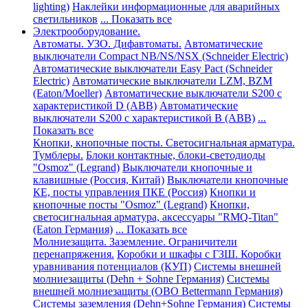
lighting)
Наклейки информационные для аварийных
светильников
... Показать все
Электрооборудование.
Автоматы. УЗО. Дифавтоматы.
Автоматические
выключатели Compact NB/NS/NSX (Schneider Electric)
Автоматические выключатели Easy Pact (Schneider
Electric)
Автоматические выключатели LZM, BZM
(Eaton/Moeller)
Автоматические выключатели S200 с
характеристикой D (АВВ)
Автоматические
выключатели S200 с характеристикой В (АВВ)
...
Показать все
Кнопки, кнопочные посты. Светосигнальная арматура.
Тумблеры.
Блоки контактные, блоки-светодиоды
"Osmoz" (Legrand)
Выключатели кнопочные и
клавишные (Россия, Китай)
Выключатели кнопочные
КЕ, посты управления ПКЕ (Россия)
Кнопки и
кнопочные посты "Osmoz" (Legrand)
Кнопки,
светосигнальная арматура, аксессуары "RMQ-Titan"
(Eaton Германия)
... Показать все
Молниезащита. Заземление. Ограничители
перенапряжения.
Коробки и шкафы с ГЗШ. Коробки
уравнивания потенциалов (КУП)
Системы внешней
молниезащиты (Dehn + Sohne Германия)
Системы
внешней молниезащиты (ОВО Bettermann Германия)
Системы заземления (Dehn+Sohne Германия)
Системы