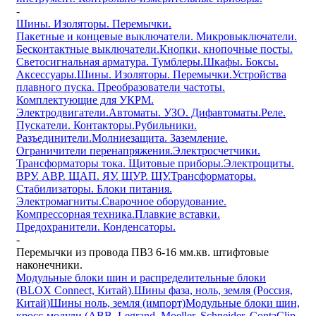
-
Шины. Изоляторы. Перемычки.
Пакетные и концевые выключатели. Микровыключатели.
Бесконтактные выключатели.
Кнопки, кнопочные посты.
Светосигнальная арматура. Тумблеры.
Шкафы. Боксы.
Аксессуары.
Шины. Изоляторы. Перемычки.
Устройства
плавного пуска. Преобразователи частоты.
Комплектующие для УКРМ.
Электродвигатели.
Автоматы. УЗО. Дифавтоматы.
Реле.
Пускатели. Контакторы.
Рубильники.
Разъединители.
Молниезащита. Заземление.
Ограничители перенапряжения.
Электросчетчики.
Трансформаторы тока. Щитовые приборы.
Электрощиты.
ВРУ. АВР. ЩАП. ЯУ. ЩУР. ЩУ.
Трансформаторы.
Стабилизаторы. Блоки питания.
Электромагниты.
Сварочное оборудование.
Компрессорная техника.
Плавкие вставки.
Предохранители. Конденсаторы.
-
Перемычки из провода ПВ3 6-16 мм.кв. штифтовые
наконечники.
Модульные блоки шин и распределительные блоки
(BLOX Connect, Китай).
Шины фаза, ноль, земля (Россия,
Китай)
Шины ноль, земля (импорт)
Модульные блоки шин,
кросс-модули (ABB, Legrand, Moeller, Schneider, ContaClip,