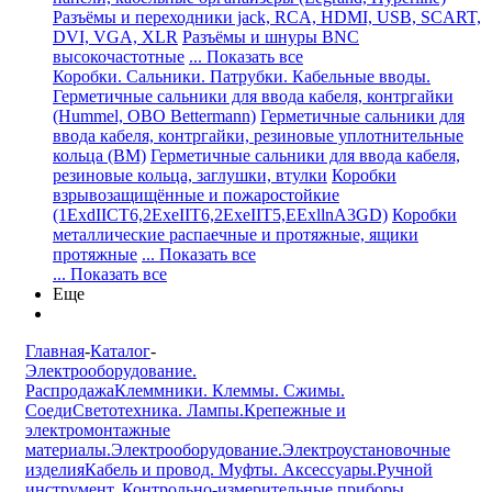
Разъёмы и переходники jack, RCA, HDMI, USB, SCART,
DVI, VGA, XLR
Разъёмы и шнуры BNC
высокочастотные
... Показать все
Коробки. Сальники. Патрубки. Кабельные вводы.
Герметичные сальники для ввода кабеля, контргайки
(Hummel, OBO Bettermann)
Герметичные сальники для
ввода кабеля, контргайки, резиновые уплотнительные
кольца (BM)
Герметичные сальники для ввода кабеля,
резиновые кольца, заглушки, втулки
Коробки
взрывозащищённые и пожаростойкие
(1ExdIICT6,2ExeIIT6,2ExeIIT5,EExllnA3GD)
Коробки
металлические распаечные и протяжные, ящики
протяжные
... Показать все
... Показать все
Еще
Главная
-
Каталог
-
Электрооборудование.
Распродажа
Клеммники. Клеммы. Сжимы.
Соеди
Светотехника. Лампы.
Крепежные и
электромонтажные
материалы.
Электрооборудование.
Электроустановочные
изделия
Кабель и провод. Муфты. Аксессуары.
Ручной
инструмент. Контрольно-измерительные приборы.