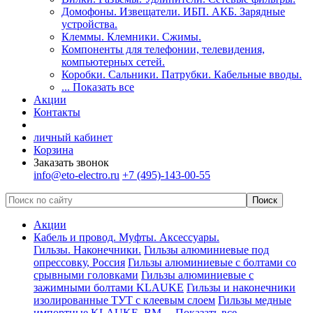
Домофоны. Извещатели. ИБП. АКБ. Зарядные
устройства.
Клеммы. Клемники. Сжимы.
Компоненты для телефонии, телевидения,
компьютерных сетей.
Коробки. Сальники. Патрубки. Кабельные вводы.
... Показать все
Акции
Контакты
личный кабинет
Корзина
Заказать звонок
info@eto-electro.ru
+7 (495)-143-00-55
Акции
Кабель и провод. Муфты. Аксессуары.
Гильзы. Наконечники.
Гильзы алюминиевые под
опрессовку, Россия
Гильзы алюминиевые с болтами со
срывными головками
Гильзы алюминиевые с
зажимными болтами KLAUKE
Гильзы и наконечники
изолированные ТУТ с клеевым слоем
Гильзы медные
импортные KLAUKE, ВМ
... Показать все