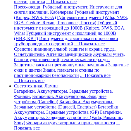
шестигранника
... Показать все
Пресс-клещи. Губцевый инструмент. Инструмент для
снятия изоляции. Кабелерезы
Губцевый инструмент
(Knipex, NWS, EGA)
Губцевый инструмент (Wiha, NWS,
EGA, Gedore, Rexant, Proconnect, Россия)
Губцевый
инструмент с изоляцией до 1000В (Knipex, NWS, EGA,
Wiha)
Губцевый инструмент с изоляцией до 1000В
(НИЗ, КВТ)
Инструмент для монтажа и опрессовки
трубопроводных соединений
... Показать все
Средства индивидуальной защиты и охрана труда.
Огнетушители.
Аптечки медицинские
Журналы учёта,
бланки удостоверений, техническая литература
Защитные каски и противошумные наушники
Защитные
очки и щитки
Знаки, плакаты и стенды по
противопожарной безопасности
... Показать все
... Показать все
Светотехника. Лампы.
Батарейки. Аккумуляторы. Зарядные устройства.
Фонари.
Батарейки. Аккумуляторы. Зарядные
устройства (Camelion)
Батарейки. Аккумуляторы.
Зарядные устройства (Duracell, Energizer)
Батарейки.
Аккумуляторы. Зарядные устройства (GP)
Батарейки.
Аккумуляторы. Зарядные устройства (Varta, Panasonic,
Sony)
Фонари аккумуляторные и принадлежности
...
Показать все