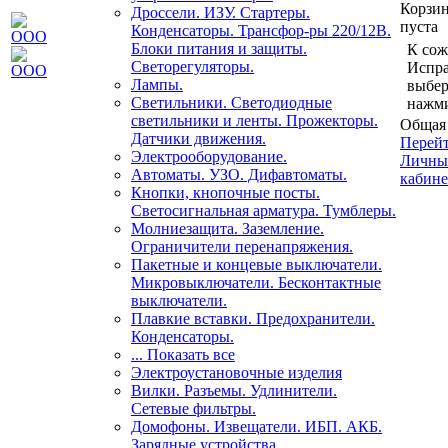
Корзи
Дроссели. ИЗУ. Стартеры.
пуста
Конденсаторы. Трансфор-ры 220/12В.
Блоки питания и защиты.
К сож
Светорегуляторы.
Испра
Лампы.
выбер
Светильники. Светодиодные
нажми
светильники и ленты. Прожекторы.
Общая 
Датчики движения.
Перейт
Электрооборудование.
Личны
Автоматы. УЗО. Дифавтоматы.
кабине
Кнопки, кнопочные посты.
Светосигнальная арматура. Тумблеры.
Молниезащита. Заземление.
Ограничители перенапряжения.
Пакетные и концевые выключатели.
Микровыключатели. Бесконтактные
выключатели.
Плавкие вставки. Предохранители.
Конденсаторы.
... Показать все
Электроустановочные изделия
Вилки. Разъемы. Удлинители.
Сетевые фильтры.
Домофоны. Извещатели. ИБП. АКБ.
Зарядные устройства.