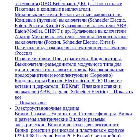
заземления (ОВО Bettermann, ДКС)
... Показать все
Пакетные и концевые выключатели.
Микровыключатели. Бесконтактные выключатели.
Концевые (путевые) выключатели (Schneider Electric,
Eaton, Россия, Китай)
Кулачковые выключатели ABB,
Eaton/Moeller, CHINT и др.
Кулачковые выключатели
Апатор
Микровыключатели, герконы, бесконтактные
выключатели (Россия, Schneider Electric, Китай)
Пакетные и кулачковые выключатели/переключатели
(Россия)
Плавкие вставки. Предохранители. Конденсаторы.
Выключатели-разъединители модульного типа для
цилиндрических плавких вставок.
Высоковольтные
предохранители и комплектующие (Коренево)
Конденсаторы (Россия, Electronicon, RTR)
Плавкие
вставки и держатели "DEKraft"
Плавкие вставки и
держатели (ABB, Legrand, Schneider Electric)
... Показать
все
... Показать все
Электроустановочные изделия
Вилки. Разъемы. Удлинители. Сетевые фильтры.
Вилки
и разъемы электрические
Вилки и разъемы
электрические. Вилки и розетки для электроплит
Вилки, розетки в резиновом и пластиковом корпусе
IP20-IP68 (Legrand,Корр,PCE,Китай,Светоприбор)