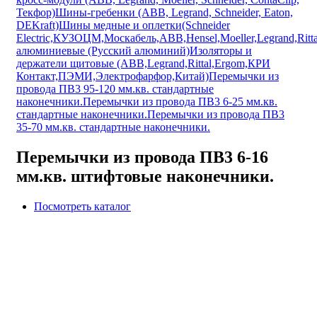
Текфор)
Шины-гребенки (ABB, Legrand, Schneider, Eaton,
DEKraft)
Шины медные и оплетки(Schneider
Electric,КУЗОЦМ,Москабель,ABB,Hensel,Moeller,Legrand,Ritta
алюминиевые (Русский алюминий)
Изоляторы и
держатели щитовые (ABB,Legrand,Rittal,Ergom,КРИ
Контакт,ПЭМИ,Электрофарфор,Китай)
Перемычки из
провода ПВ3 95-120 мм.кв. стандартные
наконечники.
Перемычки из провода ПВ3 6-25 мм.кв.
стандартные наконечники.
Перемычки из провода ПВ3
35-70 мм.кв. стандартные наконечники.
Перемычки из провода ПВ3 6-16
мм.кв. штифтовые наконечники.
Посмотреть каталог