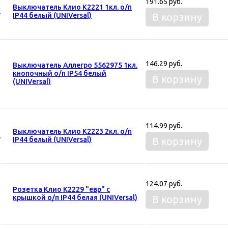
191.65 руб.
Выключатель Клио К2221 1кл. о/п
IP44 белый (UNIVersal)
В корзину
146.29 руб.
Выключатель Аллегро 5562975 1кл.
кнопочный о/п IP54 белый
В корзину
(UNIVersal)
114.99 руб.
Выключатель Клио К2223 2кл. о/п
IP44 белый (UNIVersal)
В корзину
124.07 руб.
Розетка Клио К2229 "евр" с
крышкой о/п IP44 белая (UNIVersal)
В корзину