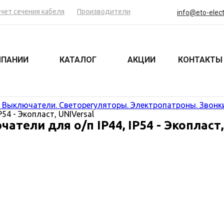
счет сечения кабеля
Производители
info@eto-elect
МПАНИИ
КАТАЛОГ
АКЦИИ
КОНТАКТЫ
. Выключатели. Светорегуляторы. Электропатроны. Звонк
54 - Экопласт, UNIVersal
ели для о/п IP44, IP54 - Экопласт,