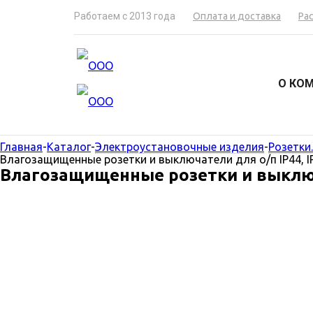
Работаем с 2013 года
Оплата и доставка
Ра
О КО
Главная
-
Каталог
-
Электроустановочные изделия
-
Розетки
Влагозащищенные розетки и выключатели для о/п IP44, IP
Влагозащищенные розетки и выключат