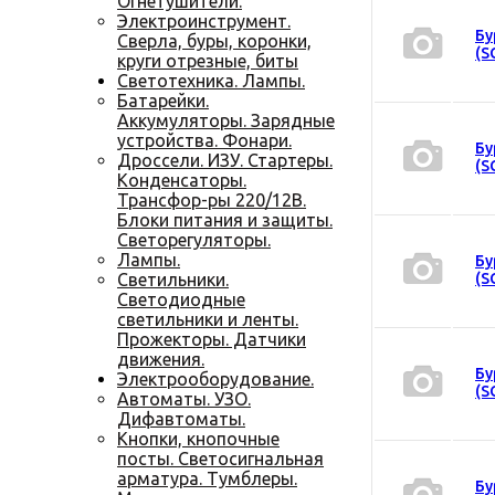
Огнетушители.
Электроинструмент.
Бу
Сверла, буры, коронки,
(S
круги отрезные, биты
Светотехника. Лампы.
Батарейки.
Аккумуляторы. Зарядные
устройства. Фонари.
Бу
Дроссели. ИЗУ. Стартеры.
(S
Конденсаторы.
Трансфор-ры 220/12В.
Блоки питания и защиты.
Светорегуляторы.
Лампы.
Бу
Светильники.
(S
Светодиодные
светильники и ленты.
Прожекторы. Датчики
движения.
Бу
Электрооборудование.
(S
Автоматы. УЗО.
Дифавтоматы.
Кнопки, кнопочные
посты. Светосигнальная
арматура. Тумблеры.
Бу