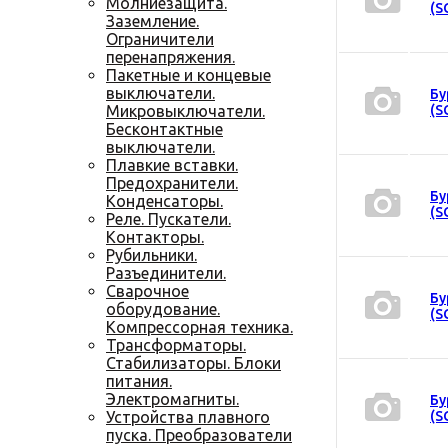
Молниезащита.
(S
Заземление.
Ограничители
перенапряжения.
Пакетные и концевые
выключатели.
Бу
Микровыключатели.
(S
Бесконтактные
выключатели.
Плавкие вставки.
Предохранители.
Бу
Конденсаторы.
(S
Реле. Пускатели.
Контакторы.
Рубильники.
Разъединители.
Сварочное
Бу
оборудование.
(S
Компрессорная техника.
Трансформаторы.
Стабилизаторы. Блоки
питания.
Электромагниты.
Бу
Устройства плавного
(S
пуска. Преобразователи