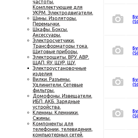
частоты.
Комплектующие для
УКРМ. Электродвигатели.
Бу
Шины. Изоляторы.
(S
Перемычки.
Шкафы. Боксы.
Аксессуары.
Электросчетчики.
Трансформаторы тока.
Бу
Щитовые приборы.
(S
Электрощиты. ВРУ. АВР.
ЩАП. ЯУ. ЩУР. ЩУ.
Электроустановочные
изделия
Вилки. Разъемы.
Бу
Удлинители. Сетевые
(S
фильтры.
Домофоны. Извещатели.
ИБП. АКБ. Зарядные
устройства.
Бу
Клеммы. Клемники.
(S
Сжимы.
Компоненты для
телефонии, телевидения,
компьютерных сетей.