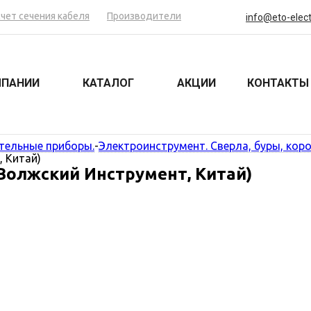
счет сечения кабеля
Производители
info@eto-elect
МПАНИИ
КАТАЛОГ
АКЦИИ
КОНТАКТЫ
тельные приборы.
-
Электроинструмент. Сверла, буры, коро
 Китай)
Волжский Инструмент, Китай)