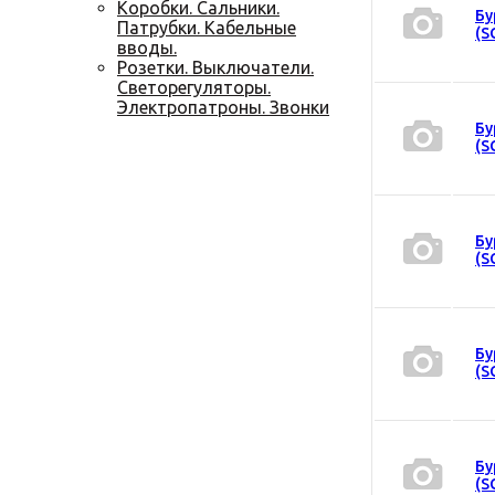
Коробки. Сальники.
Бу
Патрубки. Кабельные
(S
вводы.
Розетки. Выключатели.
Светорегуляторы.
Электропатроны. Звонки
Бу
(S
Бу
(S
Бу
(S
Бу
(S