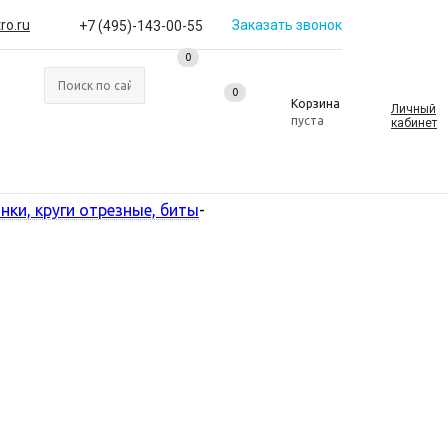
ro.ru
Заказать звонок
+7 (495)-143-00-55
0
0
0
Корзина
Личный
пуста
кабинет
нки, круги отрезные, биты
-