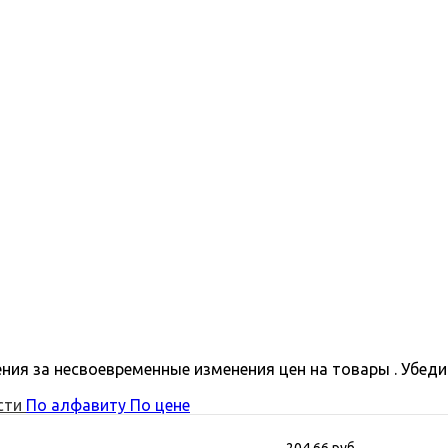
ния за несвоевременные изменения цен на товары . Убеди
сти
По алфавиту
По цене
204.66 руб.