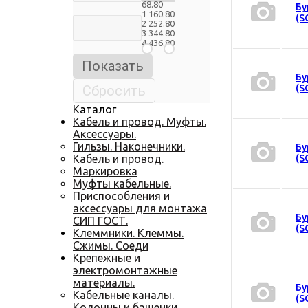
68.80
Бу
1 160.80
(S
2 252.80
3 344.80
4 436.80
Бу
(S
Каталог
Кабель и провод. Муфты.
Аксессуары.
Гильзы. Наконечники.
Бу
Кабель и провод.
(S
Маркировка
Муфты кабельные.
Приспособления и
аксессуары для монтажа
Бу
СИП ГОСТ.
(S
Клеммники. Клеммы.
Сжимы. Соеди
Крепежные и
электромонтажные
материалы.
Бу
Кабельные каналы.
(S
Колонны и башенки