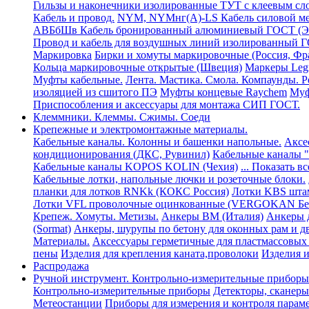
Гильзы и наконечники изолированные ТУТ с клеевым сл
Кабель и провод.
NYM, NYMнг(А)-LS Кабель силовой мед
АВБбШв Кабель бронированный алюминиевый ГОСТ (Элек
Провод и кабель для воздушных линий изолированный 
Маркировка
Бирки и хомуты маркировочные (Россия, Фр
Кольца маркировочные открытые (Швеция)
Маркеры Leg
Муфты кабельные.
Лента. Мастика. Смола. Компаунды.
изоляцией из сшитого ПЭ
Муфты концевые Raychem
Муф
Приспособления и аксессуары для монтажа СИП ГОСТ.
Клеммники. Клеммы. Сжимы. Соеди
Крепежные и электромонтажные материалы.
Кабельные каналы. Колонны и башенки напольные.
Аксе
кондиционирования (ДКС, Рувинил)
Кабельные каналы "
Кабельные каналы KOPOS KOLIN (Чехия)
... Показать вс
Кабельные лотки, напольные лючки и розеточные блоки.
планки для лотков RNKk (КОКС Россия)
Лотки KBS шта
Лотки VFL проволочные оцинкованные (VERGOKAN Бе
Крепеж. Хомуты. Метизы.
Анкеры ВМ (Италия)
Анкеры д
(Sormat)
Анкеры, шурупы по бетону для оконных рам и д
Материалы.
Аксессуары герметичные для пластмассовых
пены
Изделия для крепления каната,проволоки
Изделия и
Распродажа
Ручной инструмент. Контрольно-измерительные приборы
Контрольно-измерительные приборы
Детекторы, сканеры
Метеостанции
Приборы для измерения и контроля парам