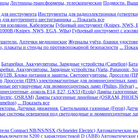
ницы
Лестницы-трансформеры, телескопические
Подмости. Выш
 для инструмента
Инструменты для радиоэлектроники (отвертки
и для внутреннего шестигранника
... Показать все
тия изоляции. Кабелерезы
Губцевый инструмент (Knipex, NWS,
 1000В (Knipex, NWS, EGA, Wiha)
Губцевый инструмент с изоля
ушители.
Аптечки медицинские
Журналы учёта, бланки удостове
и, плакаты и стенды по противопожарной безопасности
... Показ
Батарейки. Аккумуляторы. Зарядные устройства (Camelion)
Бата
арейки. Аккумуляторы. Зарядные устройства (Varta, Panasonic, So
0/12В. Блоки питания и защиты. Светорегуляторы.
Дроссели (ПР
п
Дроссели (ПРА) электромагнитные для люминесцентных ламп
нные регулируемые для люминесцентных ламп (Philips, Helvar)
.
несцентные -цоколь E14, Е27, GX53 (Ecola)
Лампы галогенные 
Electric, OSRAM)
Лампы галогенные линейные (OSRAM, PHOENIX
amelion)
... Показать все
екторы. Датчики движения.
Cветильники газонные (Feron)
Датч
е системы освещения под светодиодные и люминесцентные лампы
ели Compact NB/NS/NSX (Schneider Electric)
Автоматические выкл
выключатели S200 с характеристикой D (АВВ)
Автоматические 