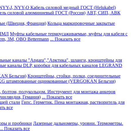
NYY-J, NYY-O Кабель силовой медный ГОСТ (Helukabel)
ль силовой алюминиевый ГОСТ (Россия)
АВТ, СИП, АВК
ные (Швеция, Франция)
Кольца маркировочные закрытые
 ПМЛ
Муфты кабельные термоусаживаемые, муфты для кабеля с
em, 3M, OBO Bettermann
... Показать все
льные каналы "Angara","Арктика", шланги, кронштейны для
ные каналы DLP, коробки для кабельных каналов LEGRAND
KAN Бельгия)
Кронштейны, стойки, полки, соединительные
 KG штампованные оцинкованные (VERGOKAN Бельгия)
, болтом, полукольцом. Инструмент для монтажа анкеров
Финляндия, Гемания)
... Показать все
щей стали
Гипс. Герметик. Пена монтажная, растворитель для
ать все
оры и пробники
Лазерные дальномеры, уровни. Термометры.
... Показать все