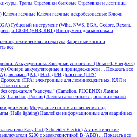
ки-туры. Трапы
Стремянки бытовые
Стремянки и лестницы
)
Ключи гаечные
Ключи гаечные искробезопасные
Ключи
 EGA)
Губцевый инструмент (Wiha, NWS, EGA, Gedore, Rexant,
цией до 1000В (НИЗ, КВТ)
Инструмент для монтажа и
рений, техническая литература
Защитные каски и
ать все
рейки. Аккумуляторы. Зарядные устройства (Duracell, Energizer)
ny)
Фонари аккумуляторные и принадлежности
... Показать все
А) для ламп ДРЛ, ДНаТ, ДРИ
Дроссели (ПРА)
Дроссели (ПРА) электронные для люминесцентных, КЛЛ и
.. Показать все
без отражателя "капсулы" (Camelion, PHOENIX)
Лампы
, Camelion, Россия)
Лампы галогенные с дополнительной
ики движения
Модульные системы освещения под
 (Halla lighting)
Наклейки информационные для аварийных
ючатели Easy Pact (Schneider Electric)
Автоматические
выключатели S200 с характеристикой В (АВВ)
... Показать все