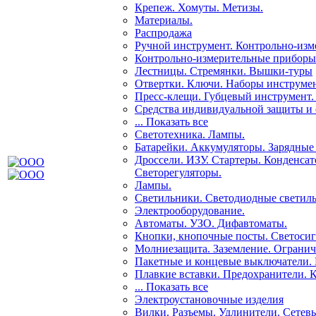
Крепеж. Хомуты. Метизы.
Материалы.
Распродажа
Ручной инструмент. Контрольно-изм
Контрольно-измерительные приборы
Лестницы. Стремянки. Вышки-туры
Отвертки. Ключи. Наборы инструмен
Пресс-клещи. Губцевый инструмент.
Средства индивидуальной защиты и 
... Показать все
Светотехника. Лампы.
Батарейки. Аккумуляторы. Зарядные 
Дроссели. ИЗУ. Стартеры. Конденсат
Светорегуляторы.
Лампы.
Светильники. Светодиодные светиль
Электрооборудование.
Автоматы. УЗО. Дифавтоматы.
Кнопки, кнопочные посты. Светосиг
Молниезащита. Заземление. Огранич
Пакетные и концевые выключатели.
Плавкие вставки. Предохранители. 
... Показать все
Электроустановочные изделия
Вилки. Разъемы. Удлинители. Сетев