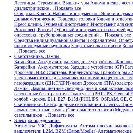
Лестницы. Стремянки. Вышки-туры
Алюминиевые лест
диэлектрические
... Показать все
Отвертки. Ключи. Наборы инструментов. Ящики и сумки
динамометрические. Торцевые головки
Ключи и отвертк
Пресс-клещи. Губцевый инструмент. Инструмент для сня
Proconnect, Россия)
Губцевый инструмент с изоляцией до
опрессовки трубопроводных соединений
... Показать все
Средства индивидуальной защиты и охрана труда. Огнет
противошумные наушники
Защитные очки и щитки
Знак
... Показать все
Светотехника. Лампы.
Батарейки. Аккумуляторы. Зарядные устройства. Фонари.
Батарейки. Аккумуляторы. Зарядные устройства (GP)
Бат
Дроссели. ИЗУ. Стартеры. Конденсаторы. Трансфор-ры 22
электромагнитные для компактных люминесцентных лам
газоразрядных (ДНаТ/ДРИ) ламп
Дроссели (ПРА) электро
Лампы.
Лампы цветные светодиодные и компактные люми
галогенные без отражателя "капсулы" (PHILIPS, General 
колбой - цоколь Е14, Е27, В15d (PHILIPS, OSRAM, GE, C
Светильники. Светодиодные светильники и ленты. Прож
люминесцентные лампы (Световые технологии)
Модульны
светильников
... Показать все
Электрооборудование.
Автоматы. УЗО. Дифавтоматы.
Автоматические выключат
выключатели LZM, BZM (Eaton/Moeller)
Автоматические 