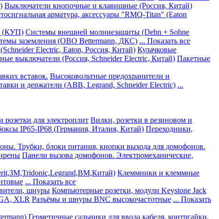
)
Выключатели кнопочные и клавишные (Россия, Китай)
тосигнальная арматура, аксессуары "RMQ-Titan" (Eaton
в (КУП)
Системы внешней молниезащиты (Dehn + Sohne
темы заземления (ОВО Bettermann, ДКС)
... Показать все
chneider Electric, Eaton, Россия, Китай)
Кулачковые
е выключатели (Россия, Schneider Electric, Китай)
Пакетные
вких вставок.
Высоковольтные предохранители и
авки и держатели (ABB, Legrand, Schneider Electric)
...
и розетки для электроплит
Вилки, розетки в резиновом и
оксы IP65-IP68 (Германия, Италия, Китай)
Переходники,
ны. Трубки, блоки питания, кнопки выхода для домофонов.
сирены
Панели вызова домофонов. Электромеханические,
it,ЗМ,Tridonic,Legrand,BM,Китай)
Клеммники и клеммные
нтовые
... Показать все
твители, шнуры
Компьютерные розетки, модули Keystone Jack
VGA, XLR
Разъёмы и шнуры BNC высокочастотные
... Показать
termann)
Герметичные сальники для ввода кабеля, контргайки,