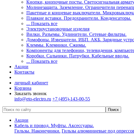
Кнопки, кнопочные посты. Светосигнальная армату
Молниезащита. Заземление. Ограничители перенап
Пакетные и концевые выключатели. Микровыключа
Плавкие вставки. Предохранители. Конденсаторы.
... Показать все
Электроустановочные изделия
Вилки. Разъемы. Удлинители. Сетевые фильтры.
Домофоны. Извещатели. ИБП. АКБ. Зарядные устро
Клеммы. Клемники. Сжимы.
Компоненты для телефонии, телевидения, компьюте
Коробки. Сальники. Патрубки. Кабельные вводы.
... Показать все
Акции
Контакты
личный кабинет
Корзина
Заказать звонок
info@eto-electro.ru
+7 (495)-143-00-55
Акции
Кабель и провод. Муфты. Аксессуары.
Гильзы. Наконечники.
Гильзы алюминиевые под опрессов