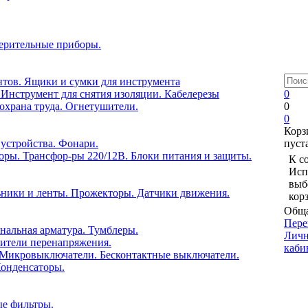
ерительные приборы.
тов. Ящики и сумки для инструмента
 Инструмент для снятия изоляции. Кабелерезы
0
охрана труда. Огнетушители.
0
0
Корз
устройства. Фонари.
пуст
оры. Трансфор-ры 220/12В. Блоки питания и защиты.
К с
Исп
выб
ники и ленты. Прожекторы. Датчики движения.
кор
Обща
Пере
нальная арматура. Тумблеры.
Лич
ители перенапряжения.
каби
 Микровыключатели. Бесконтактные выключатели.
Конденсаторы.
ые фильтры.