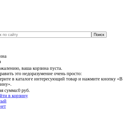
ина
а
ожалению, ваша корзина пуста.
равить это недоразумение очень просто:
ерите в каталоге интересующий товар и нажмите кнопку «В
зину».
я сумма:
0 руб.
йти в корзину
ный
нет