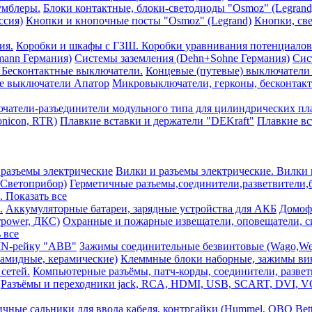
умблеры.
Блоки контактные, блоки-светодиоды "Osmoz" (Legrand
ссия)
Кнопки и кнопочные посты "Osmoz" (Legrand)
Кнопки, све
ия.
Коробки и шкафы с ГЗШ. Коробки уравнивания потенциало
ann Германия)
Системы заземления (Dehn+Sohne Германия)
Сис
 Бесконтактные выключатели.
Концевые (путевые) выключатели (S
е выключатели Апатор
Микровыключатели, герконы, бесконтактны
чатели-разъединители модульного типа для цилиндрических пла
onicon, RTR)
Плавкие вставки и держатели "DEKraft"
Плавкие вст
 разъемы электрические
Вилки и разъемы электрические. Вилки 
,Светоприбор)
Герметичные разъемы,соединители,разветвители,б
.. Показать все
.
Аккумуляторные батареи, зарядные устройства для АКБ
Домофо
rpower, ДКС)
Охранные и пожарные извещатели, оповещатели, 
ь все
DIN-рейку "ABB"
Зажимы соединительные безвинтовые (Wago,Wer
амидные, керамические)
Клеммные блоки наборные, зажимы ви
сетей.
Компьютерные разъёмы, патч-корды, соединители, разве
Разъёмы и переходники jack, RCA, HDMI, USB, SCART, DVI, 
ичные сальники для ввода кабеля, контргайки (Hummel, OBO Bet