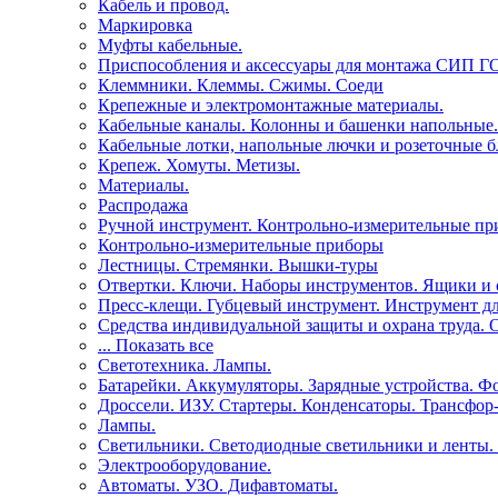
Кабель и провод.
Маркировка
Муфты кабельные.
Приспособления и аксессуары для монтажа СИП Г
Клеммники. Клеммы. Сжимы. Соеди
Крепежные и электромонтажные материалы.
Кабельные каналы. Колонны и башенки напольные.
Кабельные лотки, напольные лючки и розеточные б
Крепеж. Хомуты. Метизы.
Материалы.
Распродажа
Ручной инструмент. Контрольно-измерительные пр
Контрольно-измерительные приборы
Лестницы. Стремянки. Вышки-туры
Отвертки. Ключи. Наборы инструментов. Ящики и 
Пресс-клещи. Губцевый инструмент. Инструмент дл
Средства индивидуальной защиты и охрана труда. 
... Показать все
Светотехника. Лампы.
Батарейки. Аккумуляторы. Зарядные устройства. Ф
Дроссели. ИЗУ. Стартеры. Конденсаторы. Трансфор-
Лампы.
Светильники. Светодиодные светильники и ленты.
Электрооборудование.
Автоматы. УЗО. Дифавтоматы.