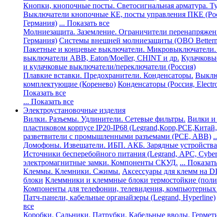
Кнопки, кнопочные посты. Светосигнальная арматура. Т
Выключатели кнопочные КЕ, посты управления ПКЕ (Ро
Германия)
... Показать все
Молниезащита. Заземление. Ограничители перенапряжен
Германия)
Системы внешней молниезащиты (ОВО Betterm
Пакетные и концевые выключатели. Микровыключатели.
выключатели ABB, Eaton/Moeller, CHINT и др.
Кулачковы
и кулачковые выключатели/переключатели (Россия)
Плавкие вставки. Предохранители. Конденсаторы.
Выклю
комплектующие (Коренево)
Конденсаторы (Россия, Electr
Показать все
... Показать все
Электроустановочные изделия
Вилки. Разъемы. Удлинители. Сетевые фильтры.
Вилки и
пластиковом корпусе IP20-IP68 (Legrand,Корр,PCE,Китай
разветвители с промышленными разъемами (PCE, ABB)
.
Домофоны. Извещатели. ИБП. АКБ. Зарядные устройства
Источники бесперебойного питания (Legrand, АРС, Cybe
электромагнитные замки. Компоненты СКУД.
... Показат
Клеммы. Клемники. Сжимы.
Аксессуары для клемм на 
блоки
Клеммники и клеммные блоки термостойкие (поли
Компоненты для телефонии, телевидения, компьютерных 
Патч-панели, кабельные органайзеры (Legrand, Hyperline)
все
Коробки. Сальники. Патрубки. Кабельные вводы.
Гермет