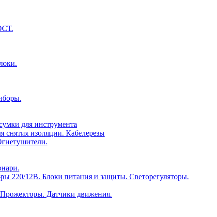
ОСТ.
локи.
иборы.
сумки для инструмента
я снятия изоляции. Кабелерезы
Огнетушители.
онари.
ры 220/12В. Блоки питания и защиты. Светорегуляторы.
 Прожекторы. Датчики движения.