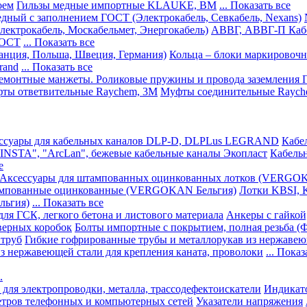
оем
Гильзы медные импортные KLAUKE, ВМ
... Показать все
ный с заполнением ГОСТ (Электрокабель, Севкабель, Nexans)
трокабель, Москабельмет, Энергокабель)
АВВГ, АВВГ-П Кабе
ГОСТ
... Показать все
анция, Польша, Швеция, Германия)
Кольца – блоки маркировоч
rand
... Показать все
 Ремонтные манжеты. Роликовые пружины и провода заземления
ты ответвительные Raychem, 3M
Муфты соединительные Raych
ссуары для кабельных каналов DLP-D, DLPLus LEGRAND
Кабе
INSTA", "ArcLan", бежевые кабельные каналы Экопласт
Кабель
е
Аксессуары для штампованных оцинкованных лотков (VERGO
мпованные оцинкованные (VERGOKAN Бельгия)
Лотки KBSI,
льгия)
... Показать все
ля ГСК, легкого бетона и листового материала
Анкеры с гайкой
верных коробок
Болты импортные с покрытием, полная резьба (
 труб
Гибкие гофрированные трубы и металлорукав из нержавею
з нержавеющей стали для крепления каната, проволоки
... Показ
.
 для электропроводки, металла, трассодефектоискатели
Индикат
етров телефонных и компьютерных сетей
Указатели напряжения