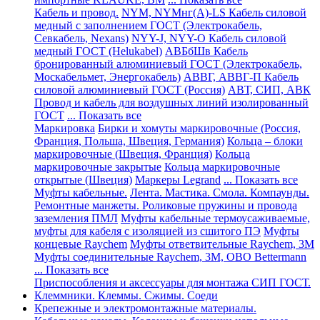
Кабель и провод.
NYM, NYMнг(А)-LS Кабель силовой
медный с заполнением ГОСТ (Электрокабель,
Севкабель, Nexans)
NYY-J, NYY-O Кабель силовой
медный ГОСТ (Helukabel)
АВБбШв Кабель
бронированный алюминиевый ГОСТ (Электрокабель,
Москабельмет, Энергокабель)
АВВГ, АВВГ-П Кабель
силовой алюминиевый ГОСТ (Россия)
АВТ, СИП, АВК
Провод и кабель для воздушных линий изолированный
ГОСТ
... Показать все
Маркировка
Бирки и хомуты маркировочные (Россия,
Франция, Польша, Швеция, Германия)
Кольца – блоки
маркировочные (Швеция, Франция)
Кольца
маркировочные закрытые
Кольца маркировочные
открытые (Швеция)
Маркеры Legrand
... Показать все
Муфты кабельные.
Лента. Мастика. Смола. Компаунды.
Ремонтные манжеты. Роликовые пружины и провода
заземления ПМЛ
Муфты кабельные термоусаживаемые,
муфты для кабеля с изоляцией из сшитого ПЭ
Муфты
концевые Raychem
Муфты ответвительные Raychem, 3M
Муфты соединительные Raychem, 3M, OBO Bettermann
... Показать все
Приспособления и аксессуары для монтажа СИП ГОСТ.
Клеммники. Клеммы. Сжимы. Соеди
Крепежные и электромонтажные материалы.