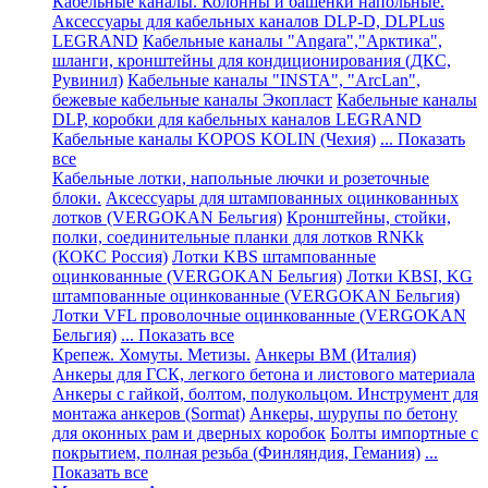
Кабельные каналы. Колонны и башенки напольные.
Аксессуары для кабельных каналов DLP-D, DLPLus
LEGRAND
Кабельные каналы "Angara","Арктика",
шланги, кронштейны для кондиционирования (ДКС,
Рувинил)
Кабельные каналы "INSTA", "ArcLan",
бежевые кабельные каналы Экопласт
Кабельные каналы
DLP, коробки для кабельных каналов LEGRAND
Кабельные каналы KOPOS KOLIN (Чехия)
... Показать
все
Кабельные лотки, напольные лючки и розеточные
блоки.
Аксессуары для штампованных оцинкованных
лотков (VERGOKAN Бельгия)
Кронштейны, стойки,
полки, соединительные планки для лотков RNKk
(КОКС Россия)
Лотки KBS штампованные
оцинкованные (VERGOKAN Бельгия)
Лотки KBSI, KG
штампованные оцинкованные (VERGOKAN Бельгия)
Лотки VFL проволочные оцинкованные (VERGOKAN
Бельгия)
... Показать все
Крепеж. Хомуты. Метизы.
Анкеры ВМ (Италия)
Анкеры для ГСК, легкого бетона и листового материала
Анкеры с гайкой, болтом, полукольцом. Инструмент для
монтажа анкеров (Sormat)
Анкеры, шурупы по бетону
для оконных рам и дверных коробок
Болты импортные с
покрытием, полная резьба (Финляндия, Гемания)
...
Показать все