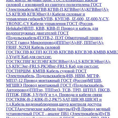
силовой с изоляцией из сшитого полиэтилена ГОСТ
(Электрокабель)
КГВВ,КГВВ-П,КГВВнг(А),КГВВнг(А)-
LS,КГВЭВ,КГВЭВнг(А) Кабели силовые и
управления,гибкие
КУПВ, КУПЭВ, JZ-600, JZ-600-Y-CY,
TRONIC-CY Кабели управления ГОСТ (Россия,
Helukabel)
ВПП, КВВ, КВВ-П Провод и кабель для
водопогружных двигателей ГОСТ
(Подольсккабель)
ПЭТВ-2, ПЭТ Обмоточный провод
ГОСТ (завод Микропровод)
ППГнг(А)-HF, ППГнг(А)-
FRHF, N2XH Кабель силовой
ГОСТ
КСПВ,КСПП,КСПЭВ,КПСВВ,КПСВЭВ,КМВВ,КМВЭ
J-Y(st)Y Каб.для сист.сиг.
ГОСТ
КСПВГ,КСПЭВГ,КПСВВнг(А)-LS,КПСВЭВнг(А)-
LS,КПСЭнг-FRLS,РКЭВнг-FRLS Каб для сист.сиг.
ГОСТ
НРШМ, КМПВ Кабель судовой ГОСТ
(Электрокабель, Подольсккабель)
НВ, НВМ, МГТФ,
МП37-12 Провод монтажный ГОСТ (Россия)
МГШВ,
МГШВЭ Провод монтажный ГОСТ (Подольсккабель,
Автопровод)
ТППэп, ТППэпЗ, ТСВ, ТРП, ШТПЛ, ПКСВ,
ПТПЖ, ПВЖ, J-Y(St)Y и т.д. Провода и кабели связи
ГОСТ
КВК-В-2,КВК-П-2,РК75,SAT,ШВЭВ,ШВЭП и
т.д.Кабель видеонаблюдения,шнур контроля доступа
ГОСТ
Акустические кабели (шнуры)
ПуВ Провод медный
установочный ГОСТ - аналог ПВ1 (Электрокабель)
ПуГВ