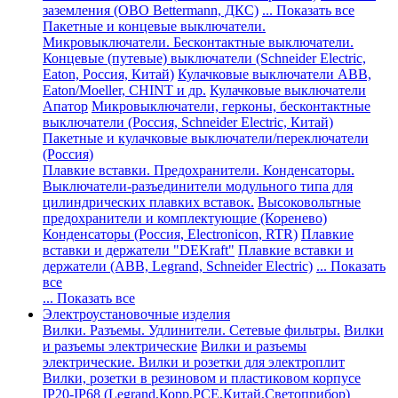
заземления (ОВО Bettermann, ДКС)
... Показать все
Пакетные и концевые выключатели.
Микровыключатели. Бесконтактные выключатели.
Концевые (путевые) выключатели (Schneider Electric,
Eaton, Россия, Китай)
Кулачковые выключатели ABB,
Eaton/Moeller, CHINT и др.
Кулачковые выключатели
Апатор
Микровыключатели, герконы, бесконтактные
выключатели (Россия, Schneider Electric, Китай)
Пакетные и кулачковые выключатели/переключатели
(Россия)
Плавкие вставки. Предохранители. Конденсаторы.
Выключатели-разъединители модульного типа для
цилиндрических плавких вставок.
Высоковольтные
предохранители и комплектующие (Коренево)
Конденсаторы (Россия, Electronicon, RTR)
Плавкие
вставки и держатели "DEKraft"
Плавкие вставки и
держатели (ABB, Legrand, Schneider Electric)
... Показать
все
... Показать все
Электроустановочные изделия
Вилки. Разъемы. Удлинители. Сетевые фильтры.
Вилки
и разъемы электрические
Вилки и разъемы
электрические. Вилки и розетки для электроплит
Вилки, розетки в резиновом и пластиковом корпусе
IP20-IP68 (Legrand,Корр,PCE,Китай,Светоприбор)