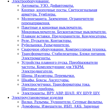
Электрооборудование.
Автоматы. УЗО. Дифавтоматы.
Кнопки, кнопочные посты. Светосигнальная
арматура. Тумблеры.
Молниезащита. Заземление. Ограничители
перенапряжения.
Пакетные и концевые выключатели.
Микровыключатели. Бесконтактные выключатели.
Плавкие вставки. Предохранители. Конденсаторы.
Реле. Пускатели. Контакторы.
Рубильники. Разъединители.
Сварочное оборудование. Компрессорная техника.
Трансформаторы. Стабилизаторы. Блоки питания.
Электромагниты.
Устройства плавного пуска. Преобразователи
частоты. Комплектующие для УКРМ.
Электродвигатели.
Шины. Изоляторы. Перемычки.
Шкафы. Боксы. Аксессуары.
Электросчетчики. Трансформаторы тока.
Щитовые приборы.
Электрощиты. ВРУ. АВР. ЩАП. ЯУ. ЩУР. ЩУ.
Электроустановочные изделия
Вилки. Разъемы. Удлинители. Сетевые фильтры.
Домофоны. Извещатели. ИБП. АКБ. Зарядные