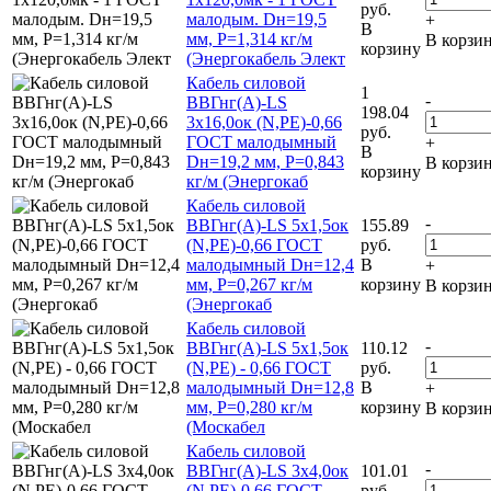
руб.
малодым. Dн=19,5
+
В
мм, Р=1,314 кг/м
В корзи
корзину
(Энергокабель Элект
Кабель силовой
1
-
ВВГнг(А)-LS
198.04
3х16,0ок (N,PE)-0,66
руб.
ГОСТ малодымный
+
В
Dн=19,2 мм, Р=0,843
В корзи
корзину
кг/м (Энергокаб
Кабель силовой
-
ВВГнг(А)-LS 5х1,5ок
155.89
(N,PE)-0,66 ГОСТ
руб.
малодымный Dн=12,4
В
+
мм, Р=0,267 кг/м
корзину
В корзи
(Энергокаб
Кабель силовой
-
ВВГнг(А)-LS 5х1,5ок
110.12
(N,PE) - 0,66 ГОСТ
руб.
малодымный Dн=12,8
В
+
мм, Р=0,280 кг/м
корзину
В корзи
(Москабел
Кабель силовой
-
ВВГнг(А)-LS 3х4,0ок
101.01
(N,PE)-0,66 ГОСТ
руб.