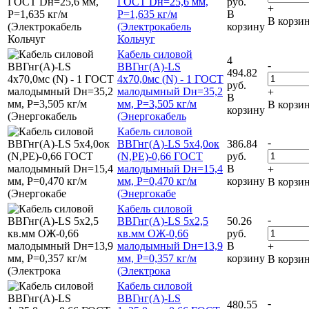
ГОСТ Dн=25,6 мм,
руб.
+
Р=1,635 кг/м
В
В корзи
(Электрокабель
корзину
Кольчуг
Кабель силовой
4
-
ВВГнг(А)-LS
494.82
4х70,0мс (N) - 1 ГОСТ
руб.
малодымный Dн=35,2
+
В
мм, Р=3,505 кг/м
В корзи
корзину
(Энергокабель
Кабель силовой
-
ВВГнг(А)-LS 5х4,0ок
386.84
(N,PE)-0,66 ГОСТ
руб.
малодымный Dн=15,4
В
+
мм, Р=0,470 кг/м
корзину
В корзи
(Энергокабе
Кабель силовой
-
ВВГнг(А)-LS 5х2,5
50.26
кв.мм ОЖ-0,66
руб.
малодымный Dн=13,9
В
+
мм, Р=0,357 кг/м
корзину
В корзи
(Электрока
Кабель силовой
ВВГнг(А)-LS
-
480.55