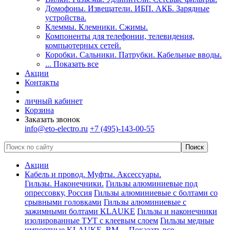
Домофоны. Извещатели. ИБП. АКБ. Зарядные
устройства.
Клеммы. Клемники. Сжимы.
Компоненты для телефонии, телевидения,
компьютерных сетей.
Коробки. Сальники. Патрубки. Кабельные вводы.
... Показать все
Акции
Контакты
личный кабинет
Корзина
Заказать звонок
info@eto-electro.ru
+7 (495)-143-00-55
Акции
Кабель и провод. Муфты. Аксессуары.
Гильзы. Наконечники.
Гильзы алюминиевые под
опрессовку, Россия
Гильзы алюминиевые с болтами со
срывными головками
Гильзы алюминиевые с
зажимными болтами KLAUKE
Гильзы и наконечники
изолированные ТУТ с клеевым слоем
Гильзы медные
импортные KLAUKE, ВМ
... Показать все