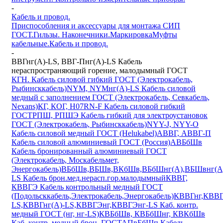
-
Кабель и провод.
Приспособления и аксессуары для монтажа СИП
ГОСТ.
Гильзы. Наконечники.
Маркировка
Муфты
кабельные.
Кабель и провод.
-
ВВГнг(А)-LS, ВВГ-Пнг(А)-LS Кабель
нераспространяющий горение, малодымный ГОСТ
КГН. Кабель силовой гибкий ГОСТ (Электрокабель,
Рыбинсккабель)
NYM, NYMнг(А)-LS Кабель силовой
медный с заполнением ГОСТ (Электрокабель, Севкабель,
Nexans)
КГ, КОГ, H07RN-F Кабель силовой гибкий
ГОСТ
РПШ, РПШЭ Кабель гибкий для электроустановок
ГОСТ (Электрокабель, Рыбинсккабель)
NYY-J, NYY-O
Кабель силовой медный ГОСТ (Helukabel)
АВВГ, АВВГ-П
Кабель силовой алюминиевый ГОСТ (Россия)
АВБбШв
Кабель бронированный алюминиевый ГОСТ
(Электрокабель, Москабельмет,
Энергокабель)
ВБбШв,ВБШв,ВКбШв,ВБбШнг(А),ВБШвнг(А
LS Кабель брон.мед.нерасп.гор.малодымный
КВВГ,
КВВГЭ Кабель контрольный медный ГОСТ
(Подольсккабель,Электрокабель,Энергокабель)
КВВГнг,КВВГ
LS,КВВГнг(А)-LS,КВВГЭнг,КВВГЭнг-LS Каб. контр.
медный ГОСТ (нг, нг-LS)
КВБбШв, КВБбШнг, КВКбШв
Каб. контр. медный брон. ГОСТ
АПвБбШп Кабель