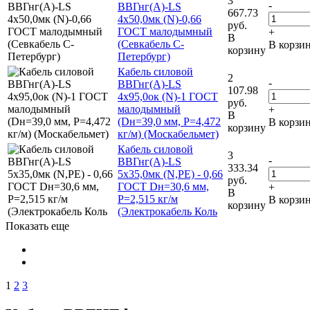
3
-
ВВГнг(А)-LS
667.73
4х50,0мк (N)-0,66
руб.
ГОСТ малодымный
+
В
(Севкабель С-
В корзи
корзину
Петербург)
Кабель силовой
2
-
ВВГнг(А)-LS
107.98
4х95,0ок (N)-1 ГОСТ
руб.
малодымный
+
В
(Dн=39,0 мм, Р=4,472
В корзи
корзину
кг/м) (Москабельмет)
Кабель силовой
3
-
ВВГнг(А)-LS
333.34
5х35,0мк (N,PE) - 0,66
руб.
ГОСТ Dн=30,6 мм,
+
В
Р=2,515 кг/м
В корзи
корзину
(Электрокабель Коль
Показать еще
1
2
3