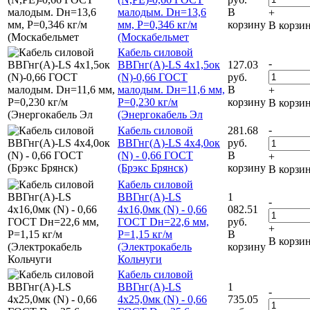
малодым. Dн=13,6
В
+
мм, Р=0,346 кг/м
корзину
В корзи
(Москабельмет
Кабель силовой
-
ВВГнг(А)-LS 4х1,5ок
127.03
(N)-0,66 ГОСТ
руб.
малодым. Dн=11,6 мм,
В
+
Р=0,230 кг/м
корзину
В корзи
(Энергокабель Эл
-
Кабель силовой
281.68
ВВГнг(А)-LS 4х4,0ок
руб.
(N) - 0,66 ГОСТ
В
+
(Брэкс Брянск)
корзину
В корзи
Кабель силовой
ВВГнг(А)-LS
1
-
4х16,0мк (N) - 0,66
082.51
ГОСТ Dн=22,6 мм,
руб.
+
Р=1,15 кг/м
В
В корзи
(Электрокабель
корзину
Кольчуги
Кабель силовой
ВВГнг(А)-LS
1
-
4х25,0мк (N) - 0,66
735.05