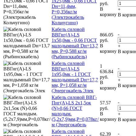
1х25,0мк - 0,66 ГОСТ
руб.
Dн=11,4мм,
В
+
Р=0,356кг/м
корзину
В корзи
(Электрокабель
Кольчугино)
Кабель силовой
-
ВВГнг(А)-LS
866.05
1х50,0мк - 0,66 ГОСТ
руб.
малодымный Dн=13,7
В
+
мм, Р=0,588 кг/м
корзину
В корзи
(Рыбинсккабель)
Кабель силовой
1
-
ВВГнг(А)-LS
636.84
1х95,0мк - 1 ГОСТ
руб.
малодымный Dн=17,7
+
В
мм, Р=1,058 кг/м
В корзи
корзину
(Энергокабель Элек
Кабель силовой ВВГ-
-
Пнг(А)-LS 2х1,5ок
57.57
(N)-0,66 ГОСТ
руб.
малодым.
В
+
(5,2х7,9)мм,Р=0,078кг/
корзину
В корзи
м (Энергокабель
Кабель силовой
-
62.39