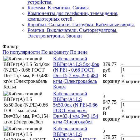
устройства.
Клеммы. Клемники. Сжимы.
Компоненты для телефонии, телевидения,
компьютерных сетей.
Коробки. Сальники. Патрубки. Кабельные вводы.
Розетки. Выключатели. Светорегуляторы.
Электропатроны. Звонки
Фильтр
По популярности
По алфавиту
По цене
Кабель силовой
-
ВВГнг(А)-LS 5х4,0ок
379.77
(N,PE) - 0,66 ГОСТ
руб.
Dн=15,7 мм, Р=0,480
В
+
кг/м (Электрокабель
корзину
В корзи
Кольч
Кабель силовой
3
-
ВВГнг(А)-LS
947.75
5х50,0ок (N,PE)-0,66
руб.
ГОСТ мал.дым.
+
В
Dн=33,4 мм, Р=3,154
В корзи
корзину
кг/м (Энергокабел
Кабель силовой
2
-
ВВГнг(А)-LS
179.57
1х120,0мк - 1 ГОСТ