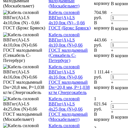
малодымный
корзину
В корзи
(Москабельмет)
-
Кабель силовой
704.98
ВВГнг(А)-LS
руб.
4х10,0ок (N) - 0,66
В
+
ГОСТ (Брэкс Брянск)
корзину
В корзи
Кабель силовой
-
ВВГнг(А)-LS
443.66
4х10,0ок (N)-0,66
руб.
ГОСТ малодымный
В
+
(Севкабель С-
корзину
В корзи
Петербург)
Кабель силовой
-
ВВГнг(А)-LS
1 111.44
4х16,0ок (N)-0,66
руб.
ГОСТ малодымный
В
+
Dн=20,8 мм, Р=1,038
корзину
В корзи
кг/м (Энергокабель
Кабель силовой
1
-
ВВГнг(А)-LS
021.94
4х25,0ок (N)-0,66
руб.
+
ГОСТ малодымный
В
В корзи
(Москабельмет)
корзину
Кабель силовой