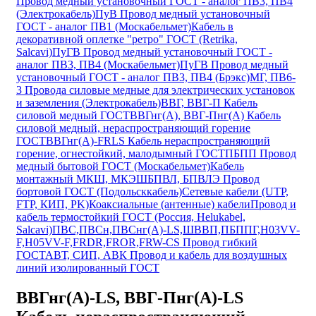
Провод медный установочный ГОСТ - аналог ПВ3, ПВ4
(Электрокабель)
ПуВ Провод медный установочный
ГОСТ - аналог ПВ1 (Москабельмет)
Кабель в
декоративной оплетке "ретро" ГОСТ (Retrika,
Salcavi)
ПуГВ Провод медный установочный ГОСТ -
аналог ПВ3, ПВ4 (Москабельмет)
ПуГВ Провод медный
установочный ГОСТ - аналог ПВ3, ПВ4 (Брэкс)
МГ, ПВ6-
3 Провода силовые медные для электрических установок
и заземления (Электрокабель)
ВВГ, ВВГ-П Кабель
силовой медный ГОСТ
ВВГнг(А), ВВГ-Пнг(А) Кабель
силовой медный, нераспространяющий горение
ГОСТ
ВВГнг(А)-FRLS Кабель нераспространяющий
горение, огнестойкий, малодымный ГОСТ
ПБПП Провод
медный бытовой ГОСТ (Москабельмет)
Кабель
монтажный МКШ, МКЭШ
БПВЛ, БПВЛЭ Провод
бортовой ГОСТ (Подольсккабель)
Сетевые кабели (UTP,
FTP, КИП, PK)
Коаксиальные (антенные) кабели
Провод и
кабель термостойкий ГОСТ (Россия, Helukabel,
Salcavi)
ПВС,ПВСн,ПВСнг(А)-LS,ШВВП,ПБППГ,H03VV-
F,H05VV-F,FRDR,FROR,FRW-CS Провод гибкий
ГОСТ
АВТ, СИП, АВК Провод и кабель для воздушных
линий изолированный ГОСТ
ВВГнг(А)-LS, ВВГ-Пнг(А)-LS