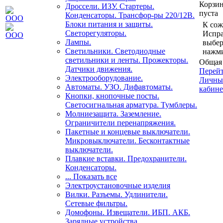
Корзи
Дроссели. ИЗУ. Стартеры.
пуста
Конденсаторы. Трансфор-ры 220/12В.
Блоки питания и защиты.
К сож
Светорегуляторы.
Испра
Лампы.
выбер
Светильники. Светодиодные
нажми
светильники и ленты. Прожекторы.
Общая 
Датчики движения.
Перейт
Электрооборудование.
Личны
Автоматы. УЗО. Дифавтоматы.
кабине
Кнопки, кнопочные посты.
Светосигнальная арматура. Тумблеры.
Молниезащита. Заземление.
Ограничители перенапряжения.
Пакетные и концевые выключатели.
Микровыключатели. Бесконтактные
выключатели.
Плавкие вставки. Предохранители.
Конденсаторы.
... Показать все
Электроустановочные изделия
Вилки. Разъемы. Удлинители.
Сетевые фильтры.
Домофоны. Извещатели. ИБП. АКБ.
Зарядные устройства.