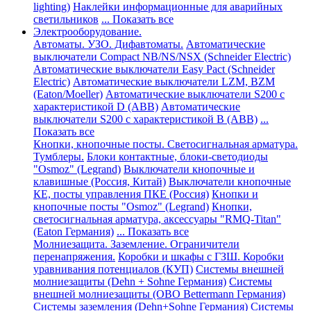
lighting)
Наклейки информационные для аварийных
светильников
... Показать все
Электрооборудование.
Автоматы. УЗО. Дифавтоматы.
Автоматические
выключатели Compact NB/NS/NSX (Schneider Electric)
Автоматические выключатели Easy Pact (Schneider
Electric)
Автоматические выключатели LZM, BZM
(Eaton/Moeller)
Автоматические выключатели S200 с
характеристикой D (АВВ)
Автоматические
выключатели S200 с характеристикой В (АВВ)
...
Показать все
Кнопки, кнопочные посты. Светосигнальная арматура.
Тумблеры.
Блоки контактные, блоки-светодиоды
"Osmoz" (Legrand)
Выключатели кнопочные и
клавишные (Россия, Китай)
Выключатели кнопочные
КЕ, посты управления ПКЕ (Россия)
Кнопки и
кнопочные посты "Osmoz" (Legrand)
Кнопки,
светосигнальная арматура, аксессуары "RMQ-Titan"
(Eaton Германия)
... Показать все
Молниезащита. Заземление. Ограничители
перенапряжения.
Коробки и шкафы с ГЗШ. Коробки
уравнивания потенциалов (КУП)
Системы внешней
молниезащиты (Dehn + Sohne Германия)
Системы
внешней молниезащиты (ОВО Bettermann Германия)
Системы заземления (Dehn+Sohne Германия)
Системы