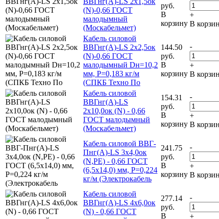
ВВГнг(А)-LS 2х1,5ок
руб.
(N)-0,66 ГОСТ
В
+
малодымный
корзину
В корзи
(Москабельмет)
Кабель силовой
-
ВВГнг(А)-LS 2х2,5ок
144.50
(N)-0,66 ГОСТ
руб.
малодымный Dн=10,2
В
+
мм, Р=0,183 кг/м
корзину
В корзи
(СПКБ Техно По
Кабель силовой
-
154.31
ВВГнг(А)-LS
руб.
2х10,0ок (N) - 0,66
В
+
ГОСТ малодымный
корзину
В корзи
(Москабельмет)
Кабель силовой ВВГ-
-
241.75
Пнг(А)-LS 3х4,0ок
руб.
(N,PE) - 0,66 ГОСТ
В
+
(6,5х14,0) мм, Р=0,224
корзину
В корзи
кг/м (Электрокабель
Кабель силовой
-
277.14
ВВГнг(А)-LS 4х6,0ок
руб.
(N) - 0,66 ГОСТ
В
+