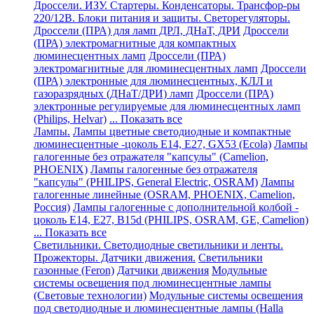
Дроссели. ИЗУ. Стартеры. Конденсаторы. Трансфор-ры
220/12В. Блоки питания и защиты. Светорегуляторы.
Дроссели (ПРА) для ламп ДРЛ, ДНаТ, ДРИ
Дроссели
(ПРА) электромагнитные для компактных
люминесцентных ламп
Дроссели (ПРА)
электромагнитные для люминесцентных ламп
Дроссели
(ПРА) электронные для люминесцентных, КЛЛ и
газоразрядных (ДНаТ/ДРИ) ламп
Дроссели (ПРА)
электронные регулируемые для люминесцентных ламп
(Philips, Helvar)
... Показать все
Лампы.
Лампы цветные светодиодные и компактные
люминесцентные -цоколь E14, Е27, GX53 (Ecola)
Лампы
галогенные без отражателя "капсулы" (Camelion,
PHOENIX)
Лампы галогенные без отражателя
"капсулы" (PHILIPS, General Electric, OSRAM)
Лампы
галогенные линейные (OSRAM, PHOENIX, Camelion,
Россия)
Лампы галогенные с дополнительной колбой -
цоколь Е14, Е27, В15d (PHILIPS, OSRAM, GE, Camelion)
... Показать все
Светильники. Светодиодные светильники и ленты.
Прожекторы. Датчики движения.
Cветильники
газонные (Feron)
Датчики движения
Модульные
системы освещения под люминесцентные лампы
(Световые технологии)
Модульные системы освещения
под светодиодные и люминесцентные лампы (Halla