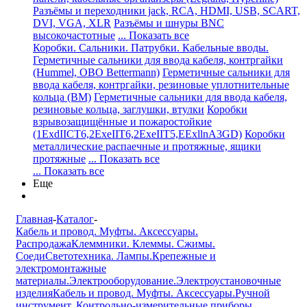
Разъёмы и переходники jack, RCA, HDMI, USB, SCART,
DVI, VGA, XLR
Разъёмы и шнуры BNC
высокочастотные
... Показать все
Коробки. Сальники. Патрубки. Кабельные вводы.
Герметичные сальники для ввода кабеля, контргайки
(Hummel, OBO Bettermann)
Герметичные сальники для
ввода кабеля, контргайки, резиновые уплотнительные
кольца (BM)
Герметичные сальники для ввода кабеля,
резиновые кольца, заглушки, втулки
Коробки
взрывозащищённые и пожаростойкие
(1ExdIICT6,2ExeIIT6,2ExeIIT5,EExllnA3GD)
Коробки
металлические распаечные и протяжные, ящики
протяжные
... Показать все
... Показать все
Еще
Главная
-
Каталог
-
Кабель и провод. Муфты. Аксессуары.
Распродажа
Клеммники. Клеммы. Сжимы.
Соеди
Светотехника. Лампы.
Крепежные и
электромонтажные
материалы.
Электрооборудование.
Электроустановочные
изделия
Кабель и провод. Муфты. Аксессуары.
Ручной
инструмент. Контрольно-измерительные приборы.