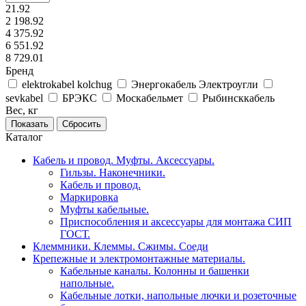
21.92
2 198.92
4 375.92
6 551.92
8 729.01
Бренд
elektrokabel kolchug
Энергокабель Электроугли
sevkabel
БРЭКС
Москабельмет
Рыбинсккабель
Вес, кг
Каталог
Кабель и провод. Муфты. Аксессуары.
Гильзы. Наконечники.
Кабель и провод.
Маркировка
Муфты кабельные.
Приспособления и аксессуары для монтажа СИП
ГОСТ.
Клеммники. Клеммы. Сжимы. Соеди
Крепежные и электромонтажные материалы.
Кабельные каналы. Колонны и башенки
напольные.
Кабельные лотки, напольные лючки и розеточные