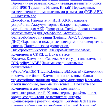
Герметичные разъемы,соединители,разветвители,боксы
IP65-IP68 (Германия, Италия, Китай)
Переходники,
разветвители с промышленными разъемами (PCE, ABB)
... Показать все
Домофоны. Извещатели. ИБП. АКБ. Зарядные
устройства.
Аккумуляторные батареи, зарядные
устройства для АКБ
Домофоны. Трубки, блоки питания,
кнопки выхода для домофонов.
Источники
бесперебойного питания (Legrand, АРС, Cyberpower,
ДКС)
Охранные и пожарные извещатели, оповещатели,
сирены
Панели вызова домофонов.
Электромеханические, электромагнитные замки.
Компоненты СКУД.
... Показать все
Клеммы. Клемники. Сжимы.
Аксессуары для клемм на
DIN-рейку "ABB"
Зажимы соединительные
безвинтовые
(Wago,Werit,ЗМ,Tridonic,Legrand,BM,Китай)
Клеммники
и клеммные блоки
Клеммники и клеммные блоки
термостойкие (полиамидные, керамические)
Клеммные
блоки наборные, зажимы винтовые
... Показать все
Компоненты для телефонии, телевидения,
компьютерных сетей.
Компьютерные разъёмы, патч-
корды, соединители, разветвители, шнуры
Компьютерные розетки, модули Keystone Jack
Патч-
панели, кабельные органайзеры (Legrand, Hyperline)