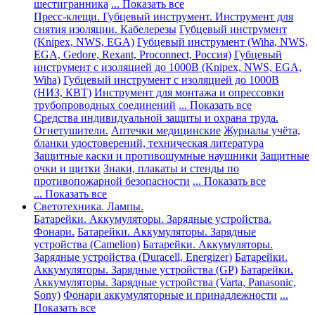
шестигранника
... Показать все
Пресс-клещи. Губцевый инструмент. Инструмент для
снятия изоляции. Кабелерезы
Губцевый инструмент
(Knipex, NWS, EGA)
Губцевый инструмент (Wiha, NWS,
EGA, Gedore, Rexant, Proconnect, Россия)
Губцевый
инструмент с изоляцией до 1000В (Knipex, NWS, EGA,
Wiha)
Губцевый инструмент с изоляцией до 1000В
(НИЗ, КВТ)
Инструмент для монтажа и опрессовки
трубопроводных соединений
... Показать все
Средства индивидуальной защиты и охрана труда.
Огнетушители.
Аптечки медицинские
Журналы учёта,
бланки удостоверений, техническая литература
Защитные каски и противошумные наушники
Защитные
очки и щитки
Знаки, плакаты и стенды по
противопожарной безопасности
... Показать все
... Показать все
Светотехника. Лампы.
Батарейки. Аккумуляторы. Зарядные устройства.
Фонари.
Батарейки. Аккумуляторы. Зарядные
устройства (Camelion)
Батарейки. Аккумуляторы.
Зарядные устройства (Duracell, Energizer)
Батарейки.
Аккумуляторы. Зарядные устройства (GP)
Батарейки.
Аккумуляторы. Зарядные устройства (Varta, Panasonic,
Sony)
Фонари аккумуляторные и принадлежности
...
Показать все