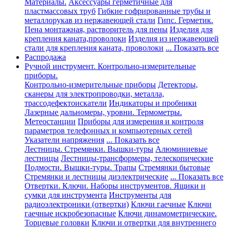
Материалы.
Аксессуары герметичные для
пластмассовых труб
Гибкие гофрированные трубы и
металлорукав из нержавеющей стали
Гипс. Герметик.
Пена монтажная, растворитель для пены
Изделия для
крепления каната,проволоки
Изделия из нержавеющей
стали для крепления каната, проволоки
... Показать все
Распродажа
Ручной инструмент. Контрольно-измерительные
приборы.
Контрольно-измерительные приборы
Детекторы,
сканеры для электропроводки, металла,
трассодефектоискатели
Индикаторы и пробники
Лазерные дальномеры, уровни. Термометры.
Метеостанции
Приборы для измерения и контроля
параметров телефонных и компьютерных сетей
Указатели напряжения
... Показать все
Лестницы. Стремянки. Вышки-туры
Алюминиевые
лестницы
Лестницы-трансформеры, телескопические
Подмости. Вышки-туры. Трапы
Стремянки бытовые
Стремянки и лестницы диэлектрические
... Показать все
Отвертки. Ключи. Наборы инструментов. Ящики и
сумки для инструмента
Инструменты для
радиоэлектроники (отвертки)
Ключи гаечные
Ключи
гаечные искробезопасные
Ключи динамометрические.
Торцевые головки
Ключи и отвертки для внутреннего