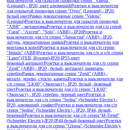
выключатели для скрытой проводки серии "Valena"
(Legrand) - IP20, цвет алюминий
Розетки и выключатели
для открытой проводки серии "Oтео" (Legrand) - IP20,
белый цвет
Рамки декоративные серии "Valena"
(Legrand)
Розетки и выключатели для скрытой проводки
"ABB" - механизмы
Розетки и выключатели для с/п серий
"Carat", "Axcent", "Solo", (ABB) - IP20
Розетки и
выключатели для с/п серии "Династия" (ABB) - IP20,
латунь, декоративные рамки
Розетки и выключатели для
монтажа в короб
Розетки и выключатели для с/п серии
"Impuls" (ABB)
Розетки и выключатели для с/п и о/п серии
"Laser"(FEB, Италия)-IP20-IP55,цвет
бежевый,антрацит
Розетки и выключатели для с/п серии
"Zenit" (ABB) - IP20 , белый, антрацит, шампань,
серебро
Рамки декоративные серии "Zenit" (ABB) -
металл, дерево, стекло, камень
Розетки и выключатели для
с/п серии "LK60" (Экопласт) - IP20, белый, бежевый
цвет
Розетки и выключатели для с/п серии "LK60"
(Экопласт) - IP20, серебро, черный цвет
Розетки и
выключатели для с/п серии "Sedna" (Schneider Electric) -
IP20, алюминий, графит
Розетки и выключатели для с/п
серии "Sedna" (Schneider Electric) - IP20, IP44, белый,
бежевый
Розетки и выключатели для с/п серии"M-Trend"
(Schneider Electric)-IP20,IP44,белый,бежевый цвет
Розетки
и выключатели для с/п серии "Glossa" (Schneider Electric)-