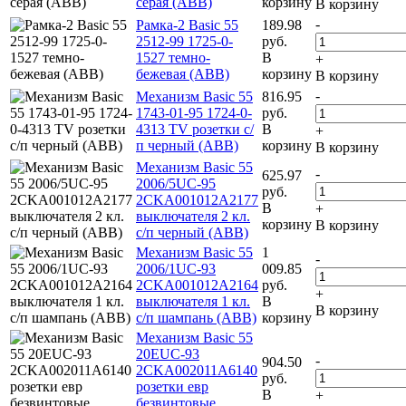
серая (ABB)
корзину
В корзину
-
Рамка-2 Basic 55
189.98
2512-99 1725-0-
руб.
1527 темно-
В
+
бежевая (ABB)
корзину
В корзину
-
Механизм Basic 55
816.95
1743-01-95 1724-0-
руб.
4313 TV розетки с/
В
+
п черный (ABB)
корзину
В корзину
Механизм Basic 55
-
625.97
2006/5UC-95
руб.
2CKA001012A2177
В
+
выключателя 2 кл.
корзину
В корзину
с/п черный (ABB)
Механизм Basic 55
1
-
2006/1UC-93
009.85
2CKA001012A2164
руб.
+
выключателя 1 кл.
В
В корзину
с/п шампань (ABB)
корзину
Механизм Basic 55
20EUC-93
-
904.50
2CKA002011A6140
руб.
розетки евр
В
+
безвинтовые