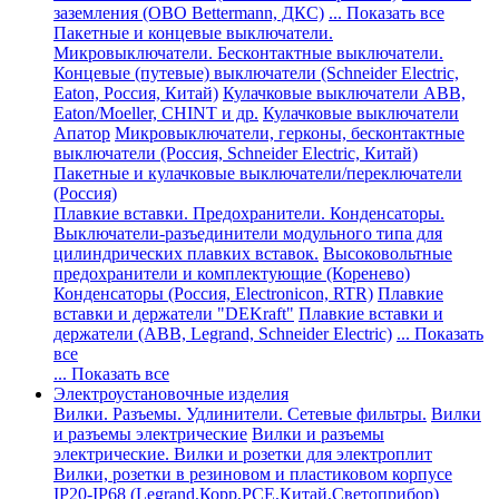
заземления (ОВО Bettermann, ДКС)
... Показать все
Пакетные и концевые выключатели.
Микровыключатели. Бесконтактные выключатели.
Концевые (путевые) выключатели (Schneider Electric,
Eaton, Россия, Китай)
Кулачковые выключатели ABB,
Eaton/Moeller, CHINT и др.
Кулачковые выключатели
Апатор
Микровыключатели, герконы, бесконтактные
выключатели (Россия, Schneider Electric, Китай)
Пакетные и кулачковые выключатели/переключатели
(Россия)
Плавкие вставки. Предохранители. Конденсаторы.
Выключатели-разъединители модульного типа для
цилиндрических плавких вставок.
Высоковольтные
предохранители и комплектующие (Коренево)
Конденсаторы (Россия, Electronicon, RTR)
Плавкие
вставки и держатели "DEKraft"
Плавкие вставки и
держатели (ABB, Legrand, Schneider Electric)
... Показать
все
... Показать все
Электроустановочные изделия
Вилки. Разъемы. Удлинители. Сетевые фильтры.
Вилки
и разъемы электрические
Вилки и разъемы
электрические. Вилки и розетки для электроплит
Вилки, розетки в резиновом и пластиковом корпусе
IP20-IP68 (Legrand,Корр,PCE,Китай,Светоприбор)