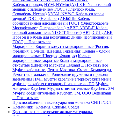
Кабель и провод.
NYM, NYMнг(А)-LS Кабель силовой
медный с заполнением ГОСТ (Электрокабель,
Севкабель, Nexans)
NYY-J, NYY-O Кабель силовой
медный ГОСТ (Helukabel)
АВБбШв Кабель
бронированный алюминиевый ГОСТ (Электрокабель,
Москабельмет, Энергокабель)
АВВГ, АВВГ-П Кабель
силовой алюминиевый ГОСТ (Россия)
АВТ, СИП, АВК
Провод и кабель для воздушных линий изолированный
ГОСТ
... Показать все
Маркировка
Бирки и хомуты маркировочные (Россия,
Франция, Польша, Швеция, Германия)
Кольца – блоки
маркировочные (Швеция, Франция)
Кольца
маркировочные закрытые
Кольца маркировочные
открытые (Швеция)
Маркеры Legrand
... Показать все
Муфты кабельные.
Лента. Мастика. Смола. Компаунды.
Ремонтные манжеты. Роликовые пружины и провода
заземления ПМЛ
Муфты кабельные термоусаживаемые,
муфты для кабеля с изоляцией из сшитого ПЭ
Муфты
концевые Raychem
Муфты ответвительные Raychem, 3M
Муфты соединительные Raychem, 3M, OBO Bettermann
... Показать все
Приспособления и аксессуары для монтажа СИП ГОСТ.
Клеммники. Клеммы. Сжимы. Соеди
Крепежные и электромонтажные материалы.