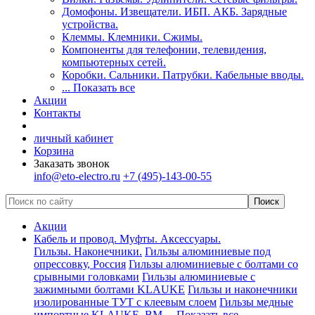
Домофоны. Извещатели. ИБП. АКБ. Зарядные
устройства.
Клеммы. Клемники. Сжимы.
Компоненты для телефонии, телевидения,
компьютерных сетей.
Коробки. Сальники. Патрубки. Кабельные вводы.
... Показать все
Акции
Контакты
личный кабинет
Корзина
Заказать звонок
info@eto-electro.ru
+7 (495)-143-00-55
Акции
Кабель и провод. Муфты. Аксессуары.
Гильзы. Наконечники.
Гильзы алюминиевые под
опрессовку, Россия
Гильзы алюминиевые с болтами со
срывными головками
Гильзы алюминиевые с
зажимными болтами KLAUKE
Гильзы и наконечники
изолированные ТУТ с клеевым слоем
Гильзы медные
импортные KLAUKE, ВМ
... Показать все