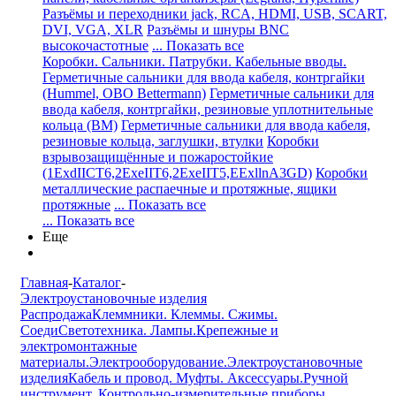
Разъёмы и переходники jack, RCA, HDMI, USB, SCART,
DVI, VGA, XLR
Разъёмы и шнуры BNC
высокочастотные
... Показать все
Коробки. Сальники. Патрубки. Кабельные вводы.
Герметичные сальники для ввода кабеля, контргайки
(Hummel, OBO Bettermann)
Герметичные сальники для
ввода кабеля, контргайки, резиновые уплотнительные
кольца (BM)
Герметичные сальники для ввода кабеля,
резиновые кольца, заглушки, втулки
Коробки
взрывозащищённые и пожаростойкие
(1ExdIICT6,2ExeIIT6,2ExeIIT5,EExllnA3GD)
Коробки
металлические распаечные и протяжные, ящики
протяжные
... Показать все
... Показать все
Еще
Главная
-
Каталог
-
Электроустановочные изделия
Распродажа
Клеммники. Клеммы. Сжимы.
Соеди
Светотехника. Лампы.
Крепежные и
электромонтажные
материалы.
Электрооборудование.
Электроустановочные
изделия
Кабель и провод. Муфты. Аксессуары.
Ручной
инструмент. Контрольно-измерительные приборы.