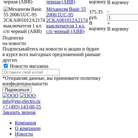
черная (ABB)
корзину
В корзину
Механизм Basic 55
-
375.35
2006/1UC-95
руб.
2CKA001012A2174
В
+
выключателя 1 кл.
корзину
В корзину
с/п черный (ABB)
Подписка
на новости
Подписывайтесь на новости и акции и будьте
в курсе всех выгодных предложениий раньше
других
Новости магазина
*Отправляя данные, вы принимаете политику
конфиденциальности
info@eto-electro.ru
+7 (495) 143-00-55
Заказать звонок
Компания
О компании
Новости