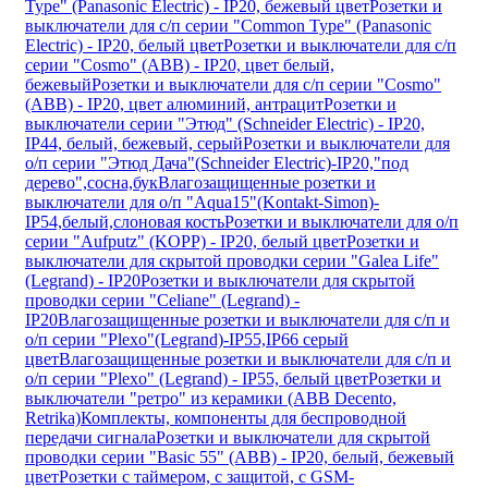
Type" (Panasonic Electric) - IP20, бежевый цвет
Розетки и
выключатели для с/п серии "Common Type" (Panasonic
Electric) - IP20, белый цвет
Розетки и выключатели для с/п
серии "Cosmo" (ABB) - IP20, цвет белый,
бежевый
Розетки и выключатели для с/п серии "Cosmo"
(ABB) - IP20, цвет алюминий, антрацит
Розетки и
выключатели серии "Этюд" (Schneider Electric) - IP20,
IP44, белый, бежевый, серый
Розетки и выключатели для
о/п серии "Этюд Дача"(Schneider Electric)-IP20,"под
дерево",сосна,бук
Влагозащищенные розетки и
выключатели для о/п "Aqua15"(Kontakt-Simon)-
IP54,белый,слоновая кость
Розетки и выключатели для о/п
серии "Aufputz" (KOPP) - IP20, белый цвет
Розетки и
выключатели для скрытой проводки серии "Galea Life"
(Legrand) - IP20
Розетки и выключатели для скрытой
проводки серии "Celiane" (Legrand) -
IP20
Влагозащищенные розетки и выключатели для с/п и
о/п серии "Plexo"(Legrand)-IP55,IP66 серый
цвет
Влагозащищенные розетки и выключатели для с/п и
о/п серии "Plexo" (Legrand) - IP55, белый цвет
Розетки и
выключатели "ретро" из керамики (ABB Decento,
Retrika)
Комплекты, компоненты для беспроводной
передачи сигнала
Розетки и выключатели для скрытой
проводки серии "Basic 55" (ABB) - IP20, белый, бежевый
цвет
Розетки с таймером, c защитой, с GSM-