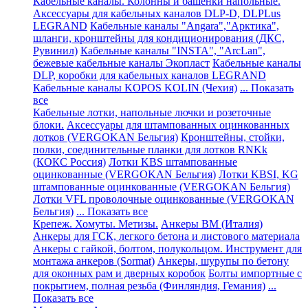
Кабельные каналы. Колонны и башенки напольные.
Аксессуары для кабельных каналов DLP-D, DLPLus
LEGRAND
Кабельные каналы "Angara","Арктика",
шланги, кронштейны для кондиционирования (ДКС,
Рувинил)
Кабельные каналы "INSTA", "ArcLan",
бежевые кабельные каналы Экопласт
Кабельные каналы
DLP, коробки для кабельных каналов LEGRAND
Кабельные каналы KOPOS KOLIN (Чехия)
... Показать
все
Кабельные лотки, напольные лючки и розеточные
блоки.
Аксессуары для штампованных оцинкованных
лотков (VERGOKAN Бельгия)
Кронштейны, стойки,
полки, соединительные планки для лотков RNKk
(КОКС Россия)
Лотки KBS штампованные
оцинкованные (VERGOKAN Бельгия)
Лотки KBSI, KG
штампованные оцинкованные (VERGOKAN Бельгия)
Лотки VFL проволочные оцинкованные (VERGOKAN
Бельгия)
... Показать все
Крепеж. Хомуты. Метизы.
Анкеры ВМ (Италия)
Анкеры для ГСК, легкого бетона и листового материала
Анкеры с гайкой, болтом, полукольцом. Инструмент для
монтажа анкеров (Sormat)
Анкеры, шурупы по бетону
для оконных рам и дверных коробок
Болты импортные с
покрытием, полная резьба (Финляндия, Гемания)
...
Показать все