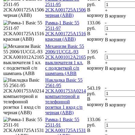
2511-95
руб.
2CKA001725A1506
В
+
черная (ABB)
корзину
В корзину
-
Рамка-1 Basic 55
133.06
2511-97
руб.
2CKA001725A1516
В
+
красная (ABB)
корзину
В корзину
Механизм Basic 55
-
2006/1UCGL-93
1 595
2CKA001012A2165
руб.
выключателя 1 кл.
В
+
с подсветкой с/п
корзину
В корзину
шампань (ABB
Накладка Basic 55
2561-95
-
543.19
2CKA001753A0214
руб.
компьютерной и
В
+
телефонной
корзину
В корзину
розетки 1 вход с/п
черная (ABB)
-
Рамка-1 Basic 55
133.06
2511-91
руб.
2CKA001725A1531
В
+