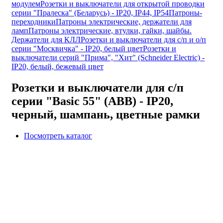
модулем
Розетки и выключатели для открытой проводки
серии "Пралеска" (Беларусь) - IP20, IP44, IP54
Патроны-
переходники
Патроны электрические, держатели для
ламп
Патроны электрические, втулки, гайки, шайбы.
Держатели для КЛЛ
Розетки и выключатели для с/п и о/п
серии "Москвичка" - IP20, белый цвет
Розетки и
выключатели серий "Прима", "Хит" (Schneider Electric) -
IP20, белый, бежевый цвет
Розетки и выключатели для с/п
серии "Basic 55" (ABB) - IP20,
черный, шампань, цветные рамки
Посмотреть каталог