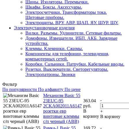
Шины. Изоляторы. Перемычки.
Шкафы. Боксы. Аксессуары.
Электросчетчики. Трансформаторы тока.
Щитовые приборы.
Электрощиты. ВРУ. АВР. ЩАП. ЯУ. ЩУР. ЩУ.
Электроустановочные изделия
Вилки. Разъемы. Удлинители. Сетевые фильтры.
Домофоны. Извещатели. ИБП. АКБ. Зарядные
устройства.
Клеммы. Клемники. Сжимы.
Компоненты для телефонии, телевидения,
компьютерных сетей.
Коробки. Сальники. Патрубки. Кабельные вводы.
Розетки. Выключатели. Светорегуляторы.
Электропатроны. Звонки
Фильтр
По популярности
По алфавиту
По цене
Механизм Basic 55
-
23EUC-95
363.04
2CKA002011A6147
руб.
розетки евр
В
+
винтовые клеммы
корзину
В корзину
с/п черный (ABB)
-
Рамка-1 Basic 55
169.72