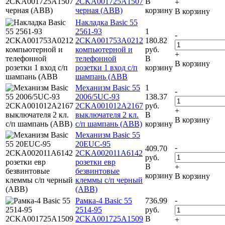
2CKA001725A1507
В
+
черная (ABB)
корзину
В корзину
Накладка Basic 55
2561-93
1
-
2CKA001753A0212
180.82
компьютерной и
руб.
+
телефонной
В
В корзину
розетки 1 вход с/п
корзину
шампань (ABB
Механизм Basic 55
1
-
2006/5UC-93
138.37
2CKA001012A2167
руб.
+
выключателя 2 кл.
В
В корзину
с/п шампань (ABB)
корзину
Механизм Basic 55
20EUC-95
-
409.70
2CKA002011A6142
руб.
розетки евр
В
+
безвинтовые
корзину
В корзину
клеммы с/п черный
(ABB)
-
Рамка-4 Basic 55
736.99
2514-95
руб.
2CKA001725A1509
В
+