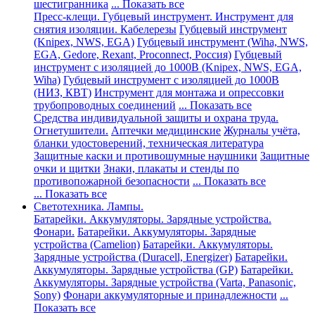
шестигранника
... Показать все
Пресс-клещи. Губцевый инструмент. Инструмент для
снятия изоляции. Кабелерезы
Губцевый инструмент
(Knipex, NWS, EGA)
Губцевый инструмент (Wiha, NWS,
EGA, Gedore, Rexant, Proconnect, Россия)
Губцевый
инструмент с изоляцией до 1000В (Knipex, NWS, EGA,
Wiha)
Губцевый инструмент с изоляцией до 1000В
(НИЗ, КВТ)
Инструмент для монтажа и опрессовки
трубопроводных соединений
... Показать все
Средства индивидуальной защиты и охрана труда.
Огнетушители.
Аптечки медицинские
Журналы учёта,
бланки удостоверений, техническая литература
Защитные каски и противошумные наушники
Защитные
очки и щитки
Знаки, плакаты и стенды по
противопожарной безопасности
... Показать все
... Показать все
Светотехника. Лампы.
Батарейки. Аккумуляторы. Зарядные устройства.
Фонари.
Батарейки. Аккумуляторы. Зарядные
устройства (Camelion)
Батарейки. Аккумуляторы.
Зарядные устройства (Duracell, Energizer)
Батарейки.
Аккумуляторы. Зарядные устройства (GP)
Батарейки.
Аккумуляторы. Зарядные устройства (Varta, Panasonic,
Sony)
Фонари аккумуляторные и принадлежности
...
Показать все