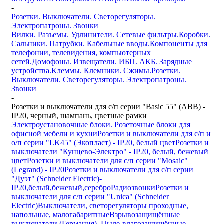
-
Розетки. Выключатели. Светорегуляторы.
Электропатроны. Звонки
Вилки. Разъемы. Удлинители. Сетевые фильтры.
Коробки.
Сальники. Патрубки. Кабельные вводы.
Компоненты для
телефонии, телевидения, компьютерных
сетей.
Домофоны. Извещатели. ИБП. АКБ. Зарядные
устройства.
Клеммы. Клемники. Сжимы.
Розетки.
Выключатели. Светорегуляторы. Электропатроны.
Звонки
-
Розетки и выключатели для с/п серии "Basic 55" (ABB) -
IP20, черный, шампань, цветные рамки
Электроустановочные блоки. Розеточные блоки для
офисной мебели и кухни
Розетки и выключатели для с/п и
о/п серии "LK45" (Экопласт) - IP20, белый цвет
Розетки и
выключатели "Кунцево-Электро" - IP20, белый, бежевый
цвет
Розетки и выключатели для с/п серии "Mosaic"
(Legrand) - IP20
Розетки и выключатели для с/п серии
"Дуэт" (Schneider Electric)-
IP20,белый,бежевый,серебро
Радиозвонки
Розетки и
выключатели для с/п серии "Unica" (Schneider
Electric)
Выключатели, светорегуляторы проходные,
напольные, малогабаритные
Взрывозащищённые
выключатели (Германия). Пыле-влагозащищённые