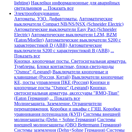
lighting)
Наклейки информационные для аварийных
светильников
... Показать все
Электрооборудование.
Автоматы. УЗО. Дифавтоматы.
Автоматические
выключатели Compact NB/NS/NSX (Schneider Electric)
Автоматические выключатели Easy Pact (Schneider
Electric)
Автоматические выключатели LZM, BZM
(Eaton/Moeller)
Автоматические выключатели S200 с
характеристикой D (АВВ)
Автоматические
выключатели S200 с характеристикой В (АВВ)
...
Показать все
Кнопки, кнопочные посты. Светосигнальная арматура.
Тумблеры.
Блоки контактные, блоки-светодиоды
"Osmoz" (Legrand)
Выключатели кнопочные и
клавишные (Россия, Китай)
Выключатели кнопочные
КЕ, посты управления ПКЕ (Россия)
Кнопки и
кнопочные посты "Osmoz" (Legrand)
Кнопки,
светосигнальная арматура, аксессуары "RMQ-Titan"
(Eaton Германия)
... Показать все
Молниезащита. Заземление. Ограничители
перенапряжения.
Коробки и шкафы с ГЗШ. Коробки
уравнивания потенциалов (КУП)
Системы внешней
молниезащиты (Dehn + Sohne Германия)
Системы
внешней молниезащиты (ОВО Bettermann Германия)
Системы заземления (Dehn+Sohne Германия)
Системы