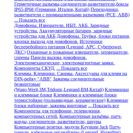
Герметичные разъемы,соединители,разветвители,боксы
IP65-IP68 (Германия, Италия, Китай)
Переходники,
разветвители с промышленными разъемами (PCE, ABB)
... Показать все
Домофоны. Извещатели. ИБП. АКБ. Зарядные
устройства.
Аккумуляторные батареи, зарядные
устройства для АКБ
Домофоны. Трубки, блоки питания,
кнопки выхода для домофонов.
Источники
бесперебойного питания (Legrand, АРС, Cyberpower,
ДКС)
Охранные и пожарные извещатели, оповещатели,
сирены
Панели вызова домофонов.
Электромеханические, электромагнитные замки.
Компоненты СКУД.
... Показать все
Клеммы. Клемники. Сжимы.
Аксессуары для клемм на
DIN-рейку "ABB"
Зажимы соединительные
безвинтовые
(Wago,Werit,ЗМ,Tridonic,Legrand,BM,Китай)
Клеммники
и клеммные блоки
Клеммники и клеммные блоки
термостойкие (полиамидные, керамические)
Клеммные
блоки наборные, зажимы винтовые
... Показать все
Компоненты для телефонии, телевидения,
компьютерных сетей.
Компьютерные разъёмы, патч-
корды, соединители, разветвители, шнуры
Компьютерные розетки, модули Keystone Jack
Патч-
панели, кабельные органайзеры (Legrand, Hyperline)