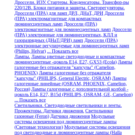
Дроссели. ИЗУ. Стартеры. Конденсаторы. Трансфор-ры
220/12В. Блоки питания и защиты. Светорегуляторы.
Дроссели (ПРА) для ламп ДРЛ, ДНаТ, ДРИ
Дроссели
(ПРА) электромагнитные для компактных
люминесцентных ламп
Дроссели (ПРА)
электромагнитные для люминесцентных ламп
Дроссели
(ПРА) электронные для люминесцентных, КЛЛ и
газоразрядных (ДНаТ/ДРИ) ламп
Дроссели (ПРА)
электронные регулируемые для люминесцентных ламп
(Philips, Helvar)
... Показать все
Лампы.
Лампы цветные светодиодные и компактные
люминесцентные -цоколь E14, Е27, GX53 (Ecola)
Лампы
галогенные без отражателя "капсулы" (Camelion,
PHOENIX)
Лампы галогенные без отражателя
"капсулы" (PHILIPS, General Electric, OSRAM)
Лампы
галогенные линейные (OSRAM, PHOENIX, Camelion,
Россия)
Лампы галогенные с дополнительной колбой -
цоколь Е14, Е27, В15d (PHILIPS, OSRAM, GE, Camelion)
... Показать все
Светильники. Светодиодные светильники и ленты.
Прожекторы. Датчики движения.
Cветильники
газонные (Feron)
Датчики движения
Модульные
системы освещения под люминесцентные лампы
(Световые технологии)
Модульные системы освещения
под светодиодные и люминесцентные лампы (Halla