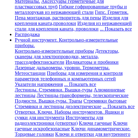
Материалы.
Аксессуары герметичные для
пластмассовых труб
Гибкие гофрированные трубы и
металлорукав из нержавеющей стали
Гипс. Герметик.
Пена монтажная, растворитель для пены
Изделия для
крепления каната,проволоки
Изделия из нержавеющей
стали для крепления каната, проволоки
... Показать все
Распродажа
Ручной инструмент. Контрольно-измерительные
приборы.
Контрольно-измерительные приборы
Детекторы,
сканеры для электропроводки, металла,
трассодефектоискатели
Индикаторы и пробники
Лазерные дальномеры, уровни. Термометры.
Метеостанции
Приборы для измерения и контроля
параметров телефонных и компьютерных сетей
Указатели напряжения
... Показать все
Лестницы. Стремянки. Вышки-туры
Алюминиевые
лестницы
Лестницы-трансформеры, телескопические
Подмости. Вышки-туры. Трапы
Стремянки бытовые
Стремянки и лестницы диэлектрические
... Показать все
Отвертки. Ключи. Наборы инструментов. Ящики и
сумки для инструмента
Инструменты для
радиоэлектроники (отвертки)
Ключи гаечные
Ключи
гаечные искробезопасные
Ключи динамометрические.
Торцевые головки
Ключи и отвертки для внутреннего