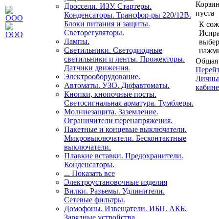
Корзи
Дроссели. ИЗУ. Стартеры.
пуста
Конденсаторы. Трансфор-ры 220/12В.
Блоки питания и защиты.
К сож
Светорегуляторы.
Испра
Лампы.
выбер
Светильники. Светодиодные
нажми
светильники и ленты. Прожекторы.
Общая 
Датчики движения.
Перейт
Электрооборудование.
Личны
Автоматы. УЗО. Дифавтоматы.
кабине
Кнопки, кнопочные посты.
Светосигнальная арматура. Тумблеры.
Молниезащита. Заземление.
Ограничители перенапряжения.
Пакетные и концевые выключатели.
Микровыключатели. Бесконтактные
выключатели.
Плавкие вставки. Предохранители.
Конденсаторы.
... Показать все
Электроустановочные изделия
Вилки. Разъемы. Удлинители.
Сетевые фильтры.
Домофоны. Извещатели. ИБП. АКБ.
Зарядные устройства.