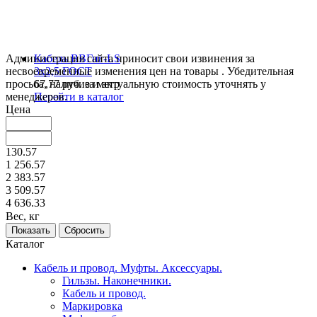
Администрация сайта приносит свои извинения за
Кабель ВВГнг-LS
несвоевременные изменения цен на товары . Убедительная
3х2,5 ГОСТ
просьба, наличие и актуальную стоимость уточнять у
67,77 руб. за метр
менеджеров.
Перейти в каталог
Цена
130.57
1 256.57
2 383.57
3 509.57
4 636.33
Вес, кг
Каталог
Кабель и провод. Муфты. Аксессуары.
Гильзы. Наконечники.
Кабель и провод.
Маркировка