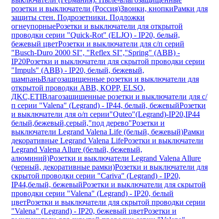
розетки и выключатели (Россия)
Звонки, кнопки
Рамки для
защиты стен. Подрозетники. Подложки
огнеупорные
Розетки и выключатели для открытой
проводки серии "Quick-Rot" (ELJO) - IP20, белый,
бежевый цвет
Розетки и выключатели для с/п серий
"Busch-Duro 2000 SI", "Reflex SI","Spring" (ABB) -
IP20
Розетки и выключатели для скрытой проводки серии
"Impuls" (ABB) - IP20, белый, бежевый,
шампань
Влагозащищенные розетки и выключатели для
открытой проводки ABB, КОРР, ELSO,
ДKC,ETI
Влагозащищенные розетки и выключатели для с/
п серии "Valena" (Legrand) - IP44, белый, бежевый
Розетки
и выключатели для о/п серии"Quteo"(Legrand)-IP20,IP44
белый,бежевый,серый,"под дерево"
Розетки и
выключатели Legrand Valena Life (белый, бежевый)
Рамки
декоративные Legrand Valena Life
Розетки и выключатели
Legrand Valena Allure (белый, бежевый,
алюминий)
Розетки и выключатели Legrand Valena Allure
(черный, декоративные рамки)
Розетки и выключатели для
скрытой проводки серии "Cariva" (Legrand) - IP20,
IP44,белый, бежевый
Розетки и выключатели для скрытой
проводки серии "Valena" (Legrand) - IP20, белый
цвет
Розетки и выключатели для скрытой проводки серии
"Valena" (Legrand) - IP20, бежевый цвет
Розетки и