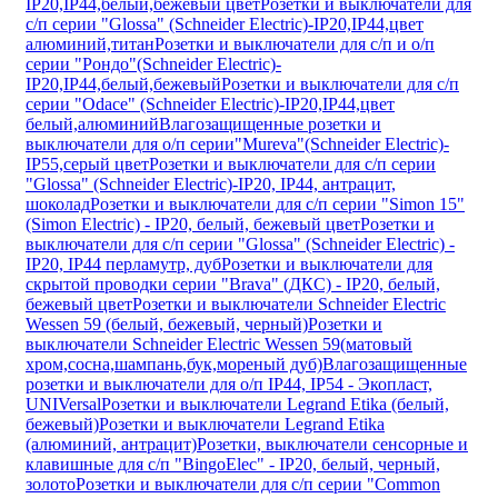
IP20,IP44,белый,бежевый цвет
Розетки и выключатели для
с/п серии "Glossa" (Schneider Electric)-IP20,IP44,цвет
алюминий,титан
Розетки и выключатели для с/п и о/п
серии "Рондо"(Schneider Electric)-
IP20,IP44,белый,бежевый
Розетки и выключатели для с/п
серии "Odace" (Schneider Electric)-IP20,IP44,цвет
белый,алюминий
Влагозащищенные розетки и
выключатели для о/п серии"Mureva"(Schneider Electric)-
IP55,серый цвет
Розетки и выключатели для с/п серии
"Glossa" (Schneider Electric)-IP20, IP44, антрацит,
шоколад
Розетки и выключатели для с/п серии "Simon 15"
(Simon Electric) - IP20, белый, бежевый цвет
Розетки и
выключатели для с/п серии "Glossa" (Schneider Electric) -
IP20, IP44 перламутр, дуб
Розетки и выключатели для
скрытой проводки серии "Brava" (ДКС) - IP20, белый,
бежевый цвет
Розетки и выключатели Schneider Electric
Wessen 59 (белый, бежевый, черный)
Розетки и
выключатели Schneider Electric Wessen 59(матовый
хром,сосна,шампань,бук,мореный дуб)
Влагозащищенные
розетки и выключатели для о/п IP44, IP54 - Экопласт,
UNIVersal
Розетки и выключатели Legrand Etika (белый,
бежевый)
Розетки и выключатели Legrand Etika
(алюминий, антрацит)
Розетки, выключатели сенсорные и
клавишные для с/п "BingoElec" - IP20, белый, черный,
золото
Розетки и выключатели для с/п серии "Common