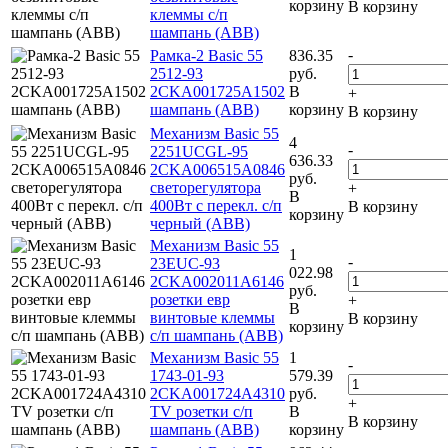
корзину
В корзину
клеммы с/п
шампань (ABB)
-
Рамка-2 Basic 55
836.35
2512-93
руб.
2CKA001725A1502
В
+
шампань (ABB)
корзину
В корзину
Механизм Basic 55
4
-
2251UCGL-95
636.33
2CKA006515A0846
руб.
светорегулятора
+
В
400Вт с перекл. с/п
В корзину
корзину
черный (ABB)
Механизм Basic 55
1
-
23EUC-93
022.98
2CKA002011A6146
руб.
розетки евр
+
В
винтовые клеммы
В корзину
корзину
с/п шампань (ABB)
Механизм Basic 55
1
-
1743-01-93
579.39
2CKA001724A4310
руб.
+
TV розетки с/п
В
В корзину
шампань (ABB)
корзину